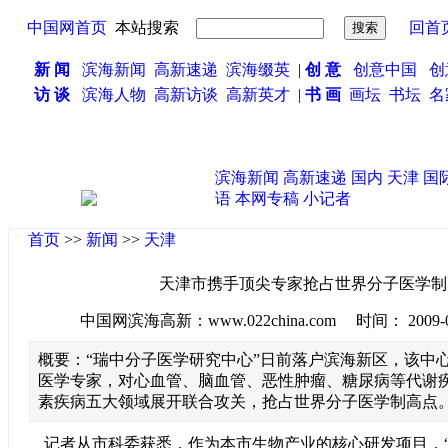
中国网首页
本站搜索
回首
新 闻
滨海新闻
高新速递
滨海缀英
|
创 意
创意中国
创
访 谈
滨海人物
高新访谈
高新英才
|
书 画
画坛
书坛
名
滨海新闻
高新速递
国内
天津
国
语
本网专稿
小记者
首页
>>
新闻
>>
天津
天津市携手顶尖专家抢占世界分子医学制
中国网滨海高新：www.022china.com 时间： 2009-06-2
概要：“瑞中分子医学研究中心”日前落户滨海新区，该中
医学专家，对心血管、脑血管、恶性肿瘤、糖尿病等代谢
素疾病五大领域展开联合攻关，抢占世界分子医学制高点
记者从市科委获悉，作为本市生物产业的核心研发项目，