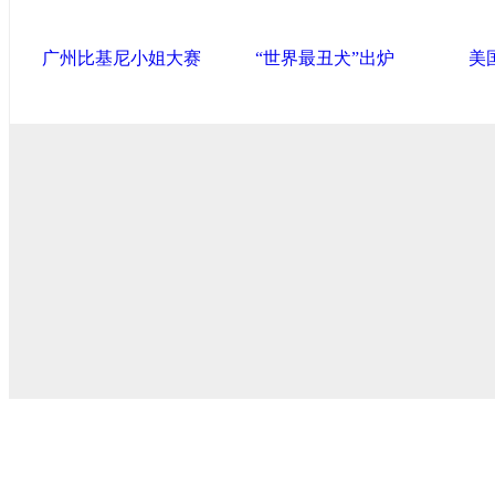
广州比基尼小姐大赛
“世界最丑犬”出炉
美
中国政府网
|
中国网
|
人民网
|
新华网
|
央视网
|
国际在线
|
中