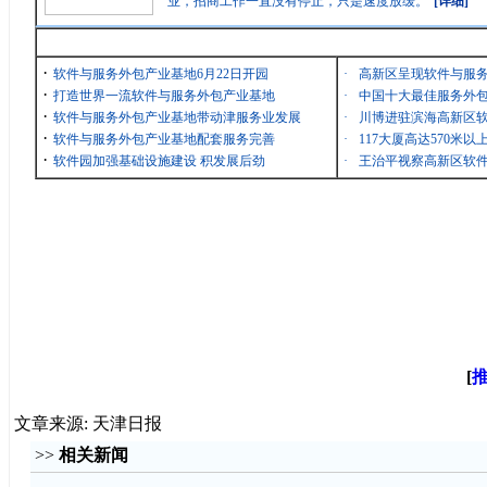
业，招商工作一直没有停止，只是速度放缓。
[详细]
最新消息
·
软件与服务外包产业基地6月22日开园
·
高新区呈现软件与服
·
打造世界一流软件与服务外包产业基地
·
中国十大最佳服务外包
·
软件与服务外包产业基地带动津服务业发展
·
川博进驻滨海高新区
·
软件与服务外包产业基地配套服务完善
·
117大厦高达570米
·
软件园加强基础设施建设 积发展后劲
·
王治平视察高新区软
[
文章来源: 天津日报
>>
相关新闻