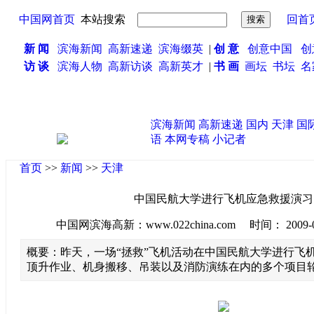
中国网首页
本站搜索
回首
新 闻
滨海新闻
高新速递
滨海缀英
|
创 意
创意中国
创
访 谈
滨海人物
高新访谈
高新英才
|
书 画
画坛
书坛
名
滨海新闻
高新速递
国内
天津
国
语
本网专稿
小记者
首页
>>
新闻
>>
天津
中国民航大学进行飞机应急救援演习
中国网滨海高新：www.022china.com 时间： 2009-06-2
概要：昨天，一场“拯救”飞机活动在中国民航大学进行飞
顶升作业、机身搬移、吊装以及消防演练在内的多个项目