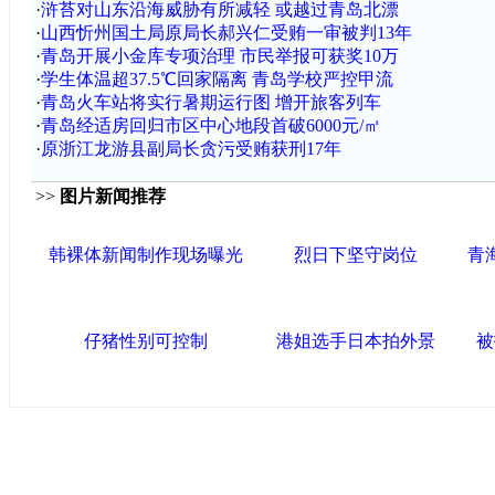
·
浒苔对山东沿海威胁有所减轻 或越过青岛北漂
·
山西忻州国土局原局长郝兴仁受贿一审被判13年
·
青岛开展小金库专项治理 市民举报可获奖10万
·
学生体温超37.5℃回家隔离 青岛学校严控甲流
·
青岛火车站将实行暑期运行图 增开旅客列车
·
青岛经适房回归市区中心地段首破6000元/㎡
·
原浙江龙游县副局长贪污受贿获刑17年
>>
图片新闻推荐
韩裸体新闻制作现场曝光
烈日下坚守岗位
青
仔猪性别可控制
港姐选手日本拍外景
被
中国政府网
|
中国网
|
人民网
|
新华网
|
央视网
|
国际在线
|
中