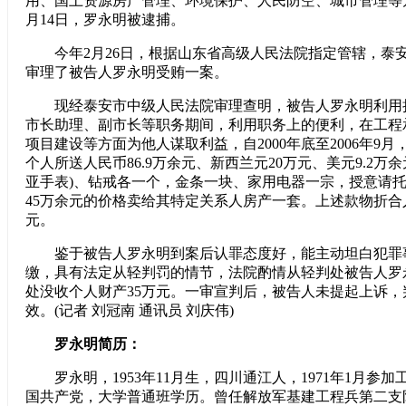
用、国土资源房产管理、环境保护、人民防空、城市管理等方面
月14日，罗永明被逮捕。
今年2月26日，根据山东省高级人民法院指定管辖，泰
审理了被告人罗永明受贿一案。
现经泰安市中级人民法院审理查明，被告人罗永明利用
市长助理、副市长等职务期间，利用职务上的便利，在工程
项目建设等方面为他人谋取利益，自2000年底至2006年9月
个人所送人民币86.9万余元、新西兰元20万元、美元9.2万
亚手表)、钻戒各一个，金条一块、家用电器一宗，授意请
45万余元的价格卖给其特定关系人房产一套。上述款物折合人
元。
鉴于被告人罗永明到案后认罪态度好，能主动坦白犯罪
缴，具有法定从轻判罚的情节，法院酌情从轻判处被告人罗
处没收个人财产35万元。一审宣判后，被告人未提起上诉，判
效。(记者 刘冠南 通讯员 刘庆伟)
罗永明简历：
罗永明，1953年11月生，四川通江人，1971年1月参加工
国共产党，大学普通班学历。曾任解放军基建工程兵第二支