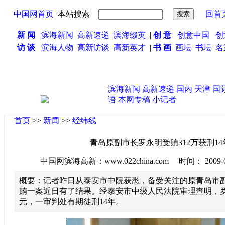
中国网首页
本站搜索
回首
新 闻
滨海新闻
高新速递
滨海缀英
|
创 意
创意中国
创
访 谈
滨海人物
高新访谈
高新英才
|
书 画
画坛
书坛
名
滨海新闻
高新速递
国内
天津
国
语
本网专稿
小记者
首页
>>
新闻
>>
经纬线
青岛原副市长罗永明受贿312万获刑14
中国网滨海高新：www.022china.com 时间： 2009-06-2
概要：记者昨日从泰安市中院获悉，备受关注的原青岛市
贿一案近日有了结果。经泰安市中级人民法院审理查明，罗
元，一审判处有期徒刑14年。