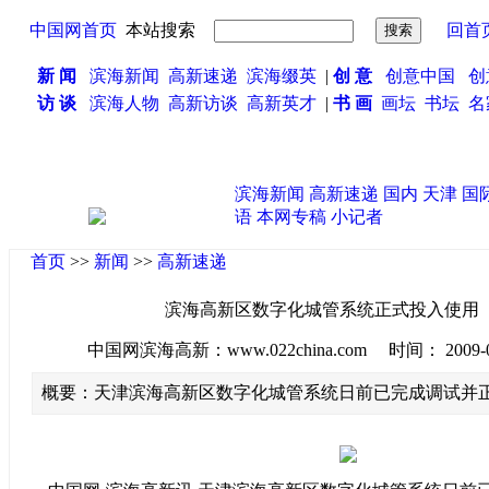
中国网首页
本站搜索
回首
新 闻
滨海新闻
高新速递
滨海缀英
|
创 意
创意中国
创
访 谈
滨海人物
高新访谈
高新英才
|
书 画
画坛
书坛
名
滨海新闻
高新速递
国内
天津
国
语
本网专稿
小记者
首页
>>
新闻
>>
高新速递
滨海高新区数字化城管系统正式投入使用
中国网滨海高新：www.022china.com 时间： 2009-06-2
概要：天津滨海高新区数字化城管系统日前已完成调试并