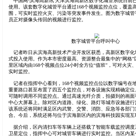
中国网·滨海高新讯 天津滨海高新区数字化城管系统日前
使用。该套数字化城管平台通过168个视频监控点位，覆盖高
围，可实时监控火灾、污染等突发事件发生。图为数字城管
员正对摄像头传回的视频进行监控。
数字城管平台呼叫中心
记者昨日从滨海高新技术产业开发区获悉，高新区数字化
式投入使用。作为本市密度最高、资源整合最集中的“网格”
里区域内由168个视频点位24小时全方位“值班”，可对火
实时监控。
记者在指挥中心看到，168个视频监控点位以数字编号在
重要路口甚至布置了四五个监控点，对各设施实现精确定位
可随时调用不同监控点。通过高速光纤介质，拍摄到的画面
中心大屏幕上。除对区内道路、绿化、路灯等城市设施进行
该系统还将同时满足区内武警、交警、消防、应急等各部门
合。今后，系统还将与位于滨海新区内的滨海科技园实现互
据介绍，区内清扫车等车辆上还搭载了智能车载监控调度系
卫星定位，指挥中心可对城管车辆进行实时监控。当区内某