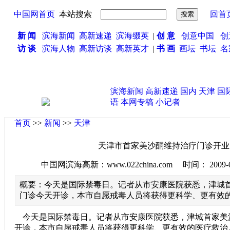
中国网首页
本站搜索
回首
新 闻
滨海新闻
高新速递
滨海缀英
|
创 意
创意中国
创
访 谈
滨海人物
高新访谈
高新英才
|
书 画
画坛
书坛
名
滨海新闻
高新速递
国内
天津
国
语
本网专稿
小记者
首页
>>
新闻
>>
天津
天津市首家美沙酮维持治疗门诊开业
中国网滨海高新：www.022china.com 时间： 2009-06-2
概要：今天是国际禁毒日。记者从市安康医院获悉，津城
门诊今天开诊，本市自愿戒毒人员将获得更科学、更有效
今天是国际禁毒日。记者从市安康医院获悉，津城首家美
开诊，本市自愿戒毒人员将获得更科学、更有效的医疗救治