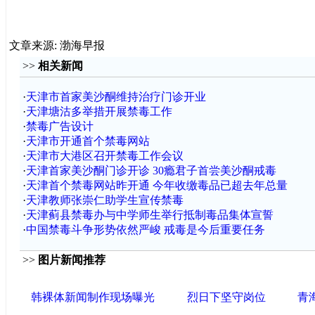
文章来源: 渤海早报
>>
相关新闻
·
天津市首家美沙酮维持治疗门诊开业
·
天津塘沽多举措开展禁毒工作
·
禁毒广告设计
·
天津市开通首个禁毒网站
·
天津市大港区召开禁毒工作会议
·
天津首家美沙酮门诊开诊 30瘾君子首尝美沙酮戒毒
·
天津首个禁毒网站昨开通 今年收缴毒品已超去年总量
·
天津教师张崇仁助学生宣传禁毒
·
天津蓟县禁毒办与中学师生举行抵制毒品集体宣誓
·
中国禁毒斗争形势依然严峻 戒毒是今后重要任务
>>
图片新闻推荐
韩裸体新闻制作现场曝光
烈日下坚守岗位
青