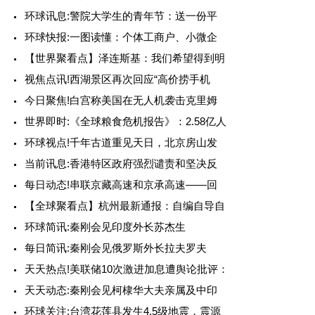
环球讯息:警院大学生的青年节：送一份平
环球快报:一图读懂：个体工商户、小微企
【世界聚看点】泽连斯基：我们希望得到明
视焦点讯!西湖景区再次回应“高价捞手机
今日聚焦!白宫称美国在无人机袭击克里姆
世界即时:《全球粮食危机报告》：2.58亿人
环球视点!千年古道重见天日，北京房山发
当前讯息:香港特区政府强烈谴责和坚决反
每日动态!串联京藏高速和京承高速——回
【全球聚看点】杭州最新通报：自编自导自
环球简讯:秦刚会见印度外长苏杰生
每日简讯:秦刚会见俄罗斯外长拉夫罗夫
天天热点!美联储10次激进加息遭舆论批评：
天天动态:秦刚会见柯棣华大夫亲属及中印
环球关注:台湾花莲县发生4.5级地震，震源