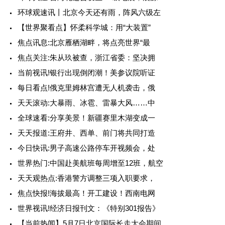
环球观速讯丨北京今天还有雨，阵风六级左
【世界聚看点】怀柔科学城：用“大装置”
焦点讯息:北京雁栖湖畔，将点亮世界“最
焦点关注:朱从玖被查，浙江省委：坚决拥
当前视讯!银行出现倒闭潮！美参议院听证
每日看点!俄克里姆林宫遭无人机袭击，俄
天天滚动:大暴雨、冰雹、雷暴大风……中
全球速看:分享美景！新疆赛里木湖变成一
天天报道:王府井、西单、前门将共同打造
今日快讯:男子高速公路停车开视频会，处
世界热门:中国赴美航班每周增至12班，航空
天天观热点:香港警方调整三项入职要求，
焦点快报!海拔最高！开工建设！西南电网
世界视讯!经济日报刊文：《特别301报告》
【当前热闻】5月7日北京国际长走大会期间