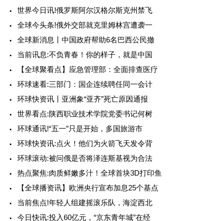
世界今日讯!俄罗斯阿尔汉格尔斯克州禁飞
全球今头条!俄外交部就克里姆林宫遭袭一
全球新消息丨中国政府帮助6名巴西公民撤
当前讯息:不负青春！你的样子，就是中国
【全球聚看点】应急管理部：全面排查医疗
环球速看:三部门：国企连续聘任同一会计
环球快资讯丨亚洲象“亚齐”死亡原因通报
世界看点:陕西职业技术学院党委书记何树
环球通讯!“五一”只是开始，多国旅游市
环球快资讯:点火！他们为火箭飞天发令背
环球滚动:被问俄是否将泽连斯基视为合法
热点聚焦:肉质鲜嫩多汁！全球首块3D打印鱼
【全球播资讯】欧洲央行宣布加息25个基点
当前焦点!年轻人组建摇滚乐队，海淀西北
今日快讯:投入60亿元，“京东青年城”在经