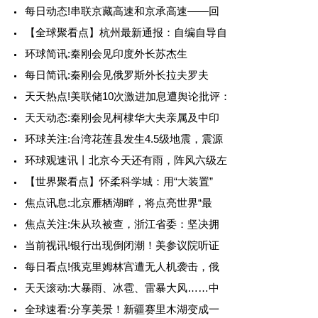
每日动态!串联京藏高速和京承高速——回
【全球聚看点】杭州最新通报：自编自导自
环球简讯:秦刚会见印度外长苏杰生
每日简讯:秦刚会见俄罗斯外长拉夫罗夫
天天热点!美联储10次激进加息遭舆论批评：
天天动态:秦刚会见柯棣华大夫亲属及中印
环球关注:台湾花莲县发生4.5级地震，震源
环球观速讯丨北京今天还有雨，阵风六级左
【世界聚看点】怀柔科学城：用“大装置”
焦点讯息:北京雁栖湖畔，将点亮世界“最
焦点关注:朱从玖被查，浙江省委：坚决拥
当前视讯!银行出现倒闭潮！美参议院听证
每日看点!俄克里姆林宫遭无人机袭击，俄
天天滚动:大暴雨、冰雹、雷暴大风……中
全球速看:分享美景！新疆赛里木湖变成一