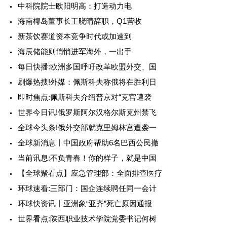
中科院院士欧阳明高：打造动力电
海南椰岛董事长王晓晴辞职，Q1营收
新茶饮赛道资本竞争时代或加速到
海辰储能则悄悄进军海外，一出手
每日快播:欧洲多国呼吁改革欧盟外交、国
刷爆热搜!外媒：佩斯科夫称俄将在胜利日
即时焦点:佩斯科夫介绍普京对“克宫遭袭
世界今日讯!俄罗斯阿尔汉格尔斯克州禁飞
全球今头条!俄外交部就克里姆林宫遭袭一
全球新消息丨中国政府帮助6名巴西公民撤
当前讯息:不负青春！你的样子，就是中国
【全球聚看点】应急管理部：全面排查医疗
环球速看:三部门：国企连续聘任同一会计
环球快资讯丨亚洲象“亚齐”死亡原因通报
世界看点:陕西职业技术学院党委书记何树