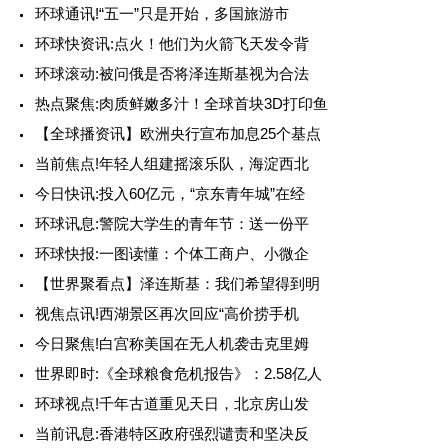
环球通讯!“五一”只是开始，多国旅游市
环球快资讯:点火！他们为火箭飞天发令背
环球滚动:被问俄是否将泽连斯基视为合法
热点聚焦:肉质鲜嫩多汁！全球首块3D打印鱼
【全球播资讯】欧洲央行宣布加息25个基点
当前焦点!年轻人组建摇滚乐队，海淀西北
今日快讯:投入60亿元，“京东青年城”在经
环球讯息:警院大学生的青年节：送一份平
环球快报:一图读懂：个体工商户、小微企
【世界聚看点】泽连斯基：我们希望得到明
视焦点讯!西湖景区再次回应“高价捞手机
今日聚焦!白宫称美国在无人机袭击克里姆
世界即时:《全球粮食危机报告》：2.58亿人
环球视点!千年古道重见天日，北京房山发
当前讯息:香港特区政府强烈谴责和坚决反