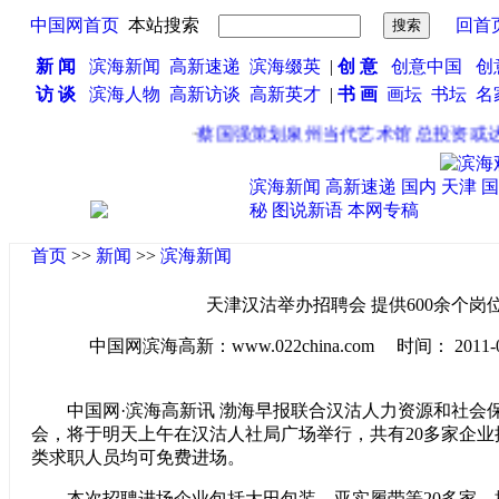
中国网首页
本站搜索
回首
新 闻
滨海新闻
高新速递
滨海缀英
|
创 意
创意中国
创
访 谈
滨海人物
高新访谈
高新英才
|
书 画
画坛
书坛
名
·
蔡国强策划泉州当代艺术馆 总投资或达1
滨海新闻
高新速递
国内
天津
国
秘
图说新语
本网专稿
首页
>>
新闻
>>
滨海新闻
天津汉沽举办招聘会 提供600余个岗
中国网滨海高新：www.022china.com 时间： 2011-07-2
中国网·滨海高新讯 渤海早报联合汉沽人力资源和社会
会，将于明天上午在汉沽人社局广场举行，共有20多家企业提
类求职人员均可免费进场。
本次招聘进场企业包括大田包装、亚实履带等20多家