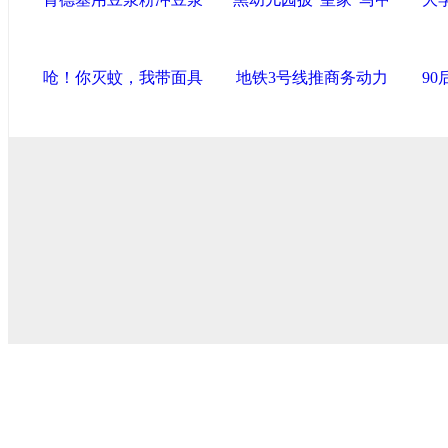
呛！你灭蚊，我带面具
地铁3号线推商务动力
9
导航中国
中国政府网
|
中国网
|
人民网
|
新华网
|
央视网
|
国际
产党新闻
|
中国创新网