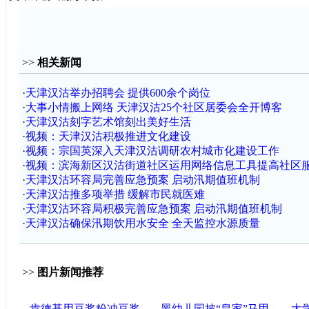
>>
相关新闻
·
天津汉沽举办招聘会 提供600余个岗位
·
大事小情搬上网络 天津汉沽25个社区居委会全开博客
·
天津汉沽刻字艺术馆刻出美好生活
·
视频：天津汉沽积极推进文化建设
·
视频：宗国英深入天津汉沽调研农村城市化建设工作
·
视频：滨海新区汉沽街道社区运用网络信息工具提高社区
·
天津汉沽环容局完善应急预案 启动汛期值班机制
·
天津汉沽推多项举措 缓解市民就医难
·
天津汉沽环容局积极完善应急预案 启动汛期值班机制
·
天津汉沽确保汛期饮用水安全 全天监控水源质量
>>
图片新闻推荐
肯德基用豆浆粉冲豆浆
黑幼儿园披“皇家”马甲
大