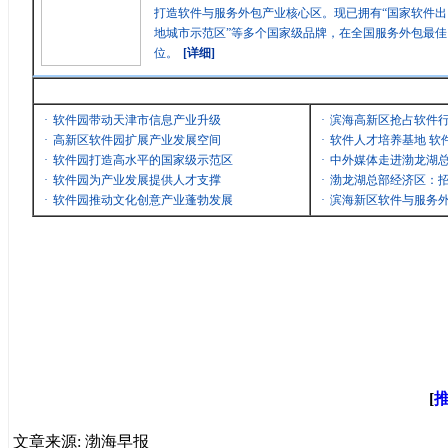
打造软件与服务外包产业核心区。现已拥有“国家软件出
地城市示范区”等多个国家级品牌，在全国服务外包最
位。
[详细]
最新消息
·
软件园带动天津市信息产业升级
·
滨海高新区抢占软件
·
高新区软件园扩展产业发展空间
·
软件人才培养基地 软
·
软件园打造高水平的国家级示范区
·
中外媒体走进渤龙湖
·
软件园为产业发展提供人才支撑
·
渤龙湖总部经济区：招
·
软件园推动文化创意产业蓬勃发展
·
滨海新区软件与服务
[
文章来源: 渤海早报