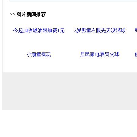
>>
图片新闻推荐
今起加收燃油附加费1元
3岁男童左眼先天没眼球
小顽童疯玩
居民家电表冒火球
导航中国
中国政府网
|
中国网
|
人民网
|
新华网
|
央视网
|
国际
产党新闻
|
中国创新网