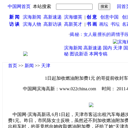
中国网首页
本站搜索
回首
新 闻
滨海新闻
高新速递
滨海缀英
|
创 意
创意中国
创
访 谈
滨海人物
高新访谈
高新英才
|
书 画
画坛
书坛
名
·
揭秘：女人最擅长的调情手段
·
滨海新闻
高新速递
国内
天津
国
秘
图说新语
本网专稿
首页
>>
新闻
>>
天津
1日起加收燃油附加费1元 的哥提前收封
中国网滨海高新：www.022china.com 时间： 2011-06-0
中国网·滨海高新讯 6月1日起，天津市客运出租汽车每趟
费1元。昨日，市民陈女士反映，虽然还不到加收燃油附加
出租车时，的哥竟然向她收取燃油附加费，还给了她“天津