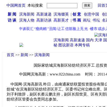
中国网首页
本站搜索
回首
新 闻
滨海新闻
高新速递
滨海缀英
|
创 意
创意中国
创
访 谈
滨海人物
高新访谈
高新英才
|
书 画
画坛
书坛
名
·
李毅中谈双汇“瘦肉精”丑闻:让工信部脸上无光
·
楼市或步入
滨海新闻
高新速递
国内
天津
国
秘
图说新语
本网专稿
首页
>>
新闻
>>
滨海新闻
国际家纺城滨海新区轻纺经济区开工 总投资
中国网滨海高新：www.022china.com 时间： 2011-04-2
中国网·滨海高新讯 昨日，由南通家纺联盟投资股份有限
纺城”在滨海新区轻纺经济区开工。区委书记何立峰出席。
刘子利致辞，副区长蔡云鹏主持，副区长阳世昊、区有关部
纺经济区管委会负责同志参加。