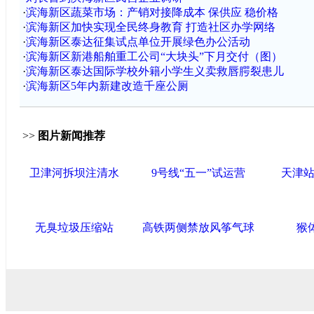
·
滨海新区蔬菜市场：产销对接降成本 保供应 稳价格
·
滨海新区加快实现全民终身教育 打造社区办学网络
·
滨海新区泰达征集试点单位开展绿色办公活动
·
滨海新区新港船舶重工公司“大块头”下月交付（图）
·
滨海新区泰达国际学校外籍小学生义卖救唇腭裂患儿
·
滨海新区5年内新建改造千座公厕
>>
图片新闻推荐
卫津河拆坝注清水
9号线“五一”试运营
天津
无臭垃圾压缩站
高铁两侧禁放风筝气球
猴