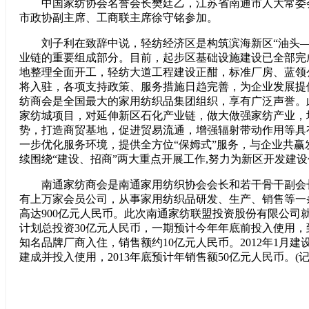
中国家纺协会名誉会长樊廷乙，江苏省南通市人大常委
市政协副主席、工商联主席徐守铭参加。
刘子利在致辞中说，轻纺经济区是构筑滨海新区“油头—
业链的重要组成部分。目前，起步区基础设施建设已全部完
地整理全面开工，轻纺大道工程建设正酣，标准厂房、蓝领
将入驻，各项支持政策、服务措施日趋完善，为企业发展提
纺商会是全国最大的家用纺织品集团组织，享有广泛声誉。
家纺城项目，对延伸新区石化产业链，做大做强家纺产业，
势，打造商贸基地，促进贸易流通，增强辐射带动作用等具
一步优化服务环境，提供全方位“保姆式”服务，与企业共赢
续围绕“建设、招商”两大重点开展工作,努力为新区开发建
南通家纺商会是南通家用纺织协会会长和若干骨干副会
有上万家会员公司，从事家用纺织品研发、生产、销售等一
高达900亿元人民币。此次南通家纺联盟投资股份有限公司
计划总投资30亿元人民币，一期预计今年年底前投入使用，到
知名品牌厂商入住，销售额约10亿元人民币。2012年1月建
建成并投入使用，2013年底预计年销售额50亿元人民币。(记