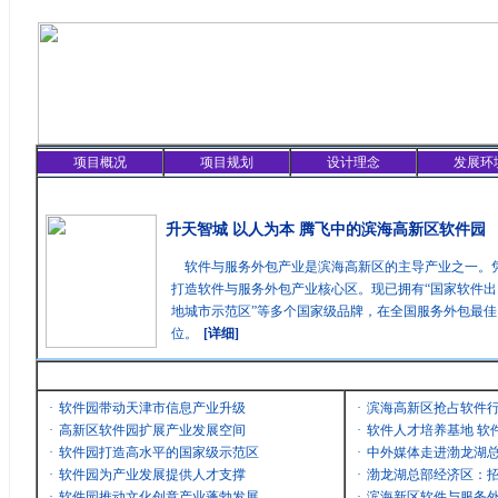
项目概况
项目规划
设计理念
发展环
精彩聚焦
升天智城 以人为本 腾飞中的滨海高新区软件园
软件与服务外包产业是滨海高新区的主导产业之一。
打造软件与服务外包产业核心区。现已拥有“国家软件出
地城市示范区”等多个国家级品牌，在全国服务外包最
位。
[详细]
最新消息
·
软件园带动天津市信息产业升级
·
滨海高新区抢占软件
·
高新区软件园扩展产业发展空间
·
软件人才培养基地 软
·
软件园打造高水平的国家级示范区
·
中外媒体走进渤龙湖
·
软件园为产业发展提供人才支撑
·
渤龙湖总部经济区：招
·
软件园推动文化创意产业蓬勃发展
·
滨海新区软件与服务