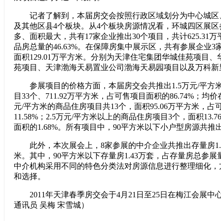
记者了解到，本届房交会按照行政区域划分为中心城区
及其他区县4个板块。从4个板块房源情况看，环城四区展
多、面积最大，共有17家企业推出30个项目，共计625.31
品房总量的46.63%。在保障房集中展示区，共有参展企业3
面积129.01万平方米。分别为天津住宅集团华城佳苑项目
苑项目、天津渤海天易置业公司渤海天易园项目以及万科新
参展项目的价格方面，本届房交会共推出1.5万元/平方
目33个、711.92万平方米，占可售项目面积的86.74%；均价在1
元/平方米的商品住房项目共13个，面积95.06万平方米，
11.58%；2.5万元/平方米以上的商品住房项目3个，面积13
面积的1.68%。所有项目中，90平方米以下小户型房源共推出
此外，本次展会上，8家参展的中介企业共推出存量房1.96
米。其中，90平方米以下存量房1.43万套，占存量房总参展量
中介机构采用不同的特色分类法对房源信息进行整理细化，
和选择。
2011年天津春季房交会于4月21日至25日在梅江会展中
通讯员 吴梅 宋雪城）