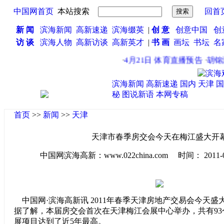
中国网首页
本站搜索
回首
新 闻
滨海新闻
高新速递
滨海缀英
|
创 意
创意中国
创
访 谈
滨海人物
高新访谈
高新英才
|
书 画
画坛
书坛
名
·
4月21日 体育直播预告
·
胡锦涛
滨海新闻
高新速递
国内
天津
国
秘
图说新语
本网专稿
首页
>>
新闻
>>
天津
天津市春季房交会今天在梅江盛大开
中国网滨海高新：www.022china.com 时间： 2011-04-2
中国网·滨海高新讯 2011年春季天津房地产交易会今天盛
据了解，本届房交会首次在天津梅江会展中心举办，共有9
展项目达到了近5年最高。