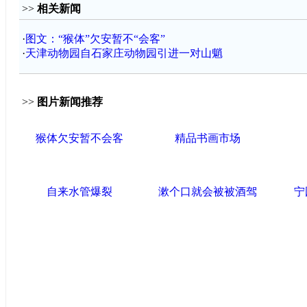
>>
相关新闻
·
图文：“猴体”欠安暂不“会客”
·
天津动物园自石家庄动物园引进一对山魈
>>
图片新闻推荐
猴体欠安暂不会客
精品书画市场
自来水管爆裂
漱个口就会被被酒驾
宁