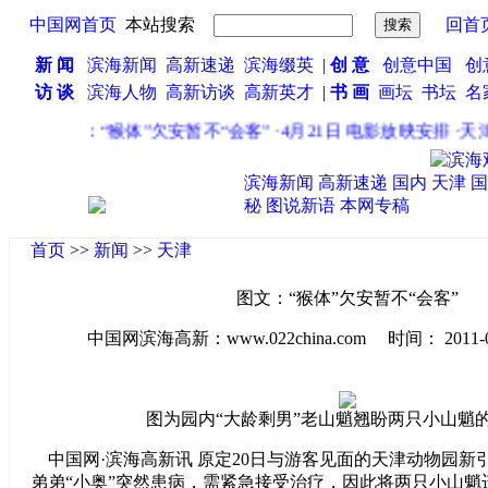
中国网首页
本站搜索
回首
新 闻
滨海新闻
高新速递
滨海缀英
|
创 意
创意中国
创
访 谈
滨海人物
高新访谈
高新英才
|
书 画
画坛
书坛
名
·
图文：“猴体”欠安暂不“会客”
·
4月21日 电影放映安排
·
天津
滨海新闻
高新速递
国内
天津
国
秘
图说新语
本网专稿
首页
>>
新闻
>>
天津
图文：“猴体”欠安暂不“会客”
中国网滨海高新：www.022china.com 时间： 2011-04-2
图为园内“大龄剩男”老山魈翘盼两只小山魈
中国网·滨海高新讯 原定20日与游客见面的天津动物园新
弟弟“小奥”突然患病，需紧急接受治疗，因此将两只小山魈