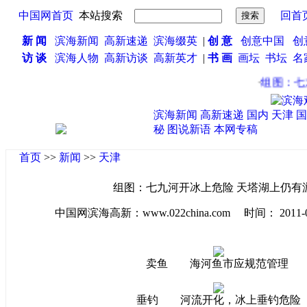
中国网首页
本站搜索
回首
新 闻
滨海新闻
高新速递
滨海缀英
|
创 意
创意中国
创
访 谈
滨海人物
高新访谈
高新英才
|
书 画
画坛
书坛
名
·
组图：七九
滨海新闻
高新速递
国内
天津
国
秘
图说新语
本网专稿
首页
>>
新闻
>>
天津
组图：七九河开冰上危险 天塔湖上仍有
中国网滨海高新：www.022china.com 时间： 2011-02-2
卖鱼 海河鱼市应规范管理
垂钓 河流开化，冰上垂钓危险