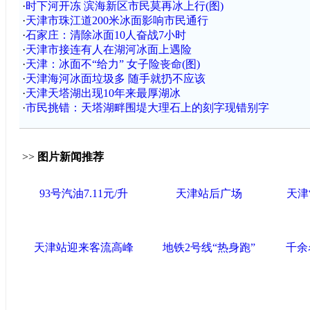
·
时下河开冻 滨海新区市民莫再冰上行(图)
·
天津市珠江道200米冰面影响市民通行
·
石家庄：清除冰面10人奋战7小时
·
天津市接连有人在湖河冰面上遇险
·
天津：冰面不“给力” 女子险丧命(图)
·
天津海河冰面垃圾多 随手就扔不应该
·
天津天塔湖出现10年来最厚湖冰
·
市民挑错：天塔湖畔围堤大理石上的刻字现错别字
>>
图片新闻推荐
93号汽油7.11元/升
天津站后广场
天津
天津站迎来客流高峰
地铁2号线“热身跑”
千余