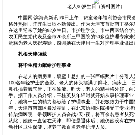
老人90岁生日（资料图片）
中国网·滨海高新讯 昨日上午，鹤童老年福利协会市民
格外热闹，阵阵生日歌不断传出。作为天津市首批南丁格尔
在这里迎来了她的92岁生日。市护理学会、市中西医结合
农工民主党代表及全市20余所三甲医院的50多位护理专家
蛋糕为老人庆祝寿诞，感谢她在天津用一生对护理事业做出
扎根天津60载
将毕生精力献给护理事业
在老人的病房里，墙壁上悬挂的一张巨幅照片十分引人
100名年轻护士的合影。老人的床头摆满了鲜花。病床上，
鼻孔插着氧气管，正在输液。昨天，老人的精神格外好，向
手。据工作人员介绍，王桂英从年轻时就开始从事护理事业
了，她将一生的精力都献给了护理事业，并积极致力于中国护
年，天津市南郊区暴发霍乱，在北京协和医院接受了专业培
传染病医院，带领医护人员奋战7天7夜，将百余名患者从
从此，她便一直留在天津。即便是退休后，她仍然没有在护
动社区卫生保健，培养了数百名老年护理人员。