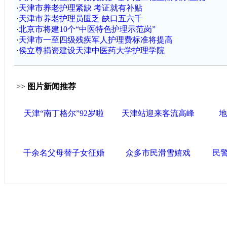
·
天津市养老护理紧缺 考证就有补贴
·
天津市养老护理员匮乏 缺口五六千
·
北京市将建10个“中医特色护理示范岗”
·
天津市一至四级残疾军人护理费标准将提高
·
侯立尊捐资建设天津中医药大学护理学院
>>
图片新闻推荐
天津“南丁格尔”92岁啦
天津站迎来客流高峰
地
千余名父母替子女征婚
众多市民滑雪嬉戏
民
导航中国
中国政府网
|
中国网
|
人民网
|
新华网
|
央视网
|
国际
产党新闻
|
中国创新网