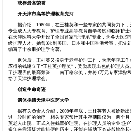
获得最高荣誉
开天津市高等护理教育先河
据介绍，1980年，在王桂英和一些专家的共同努力下，
专业成人大专教育、护理专业高等教育自学考试和临床护士
在天津医科大学开设了全国首家“护理系”专业，为各大医院
级护理人才。她曾3次到美国、日本和中国香港考察，把先
编写了十余册护理学专著。
退休后，王桂英又投身于老年护理工作，为老年院工作
应得的钱建立了“王桂英护理奖”，奖励表现出色的护理人员。
了护理界的最高荣誉——南丁格尔奖，并将1万元专家津贴
给了天津护理学会。
创造生命奇迹
遗体捐赠天津中医药大学
据有关负责人介绍，2008年年底，王桂英老人被诊断出患
过一段时间的治疗，相关专家预计其生存期限仅为一两个月，2
英老人出院，正式入住鹤童护理院。在护理人员的专业照护
多年来靠灌肠才能排便的历史，还能在辅助下奇迹般地坐起