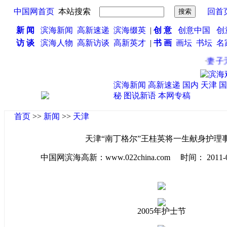
中国网首页
本站搜索
回首
新 闻
滨海新闻
高新速递
滨海缀英
|
创 意
创意中国
创
访 谈
滨海人物
高新访谈
高新英才
|
书 画
画坛
书坛
名
·
妻子无钱
滨海新闻
高新速递
国内
天津
国
秘
图说新语
本网专稿
首页
>>
新闻
>>
天津
天津“南丁格尔”王桂英将一生献身护理
中国网滨海高新：www.022china.com 时间： 2011-02-2
2005年护士节