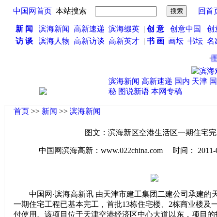
中国网首页
本站搜索
回首
新 闻
滨海新闻
高新速递
滨海缀英
|
创 意
创意中国
创
访 谈
滨海人物
高新访谈
高新英才
|
书 画
画坛
书坛
名
·
图
滨海新闻
高新速递
国内
天津
国
秘
图说新语
本网专稿
首页
>>
新闻
>>
滨海新闻
图文：滨海新区空港生活区一期住宅完
中国网滨海高新：www.022china.com 时间： 2011-02-1
中国网·滨海高新讯 由天津市建工集团二建公司承建的
一期住宅工程已基本完工，首批13栋住宅楼、2栋商业楼及
付使用。该项目位于天津空港经济区中心大道以东，项目的