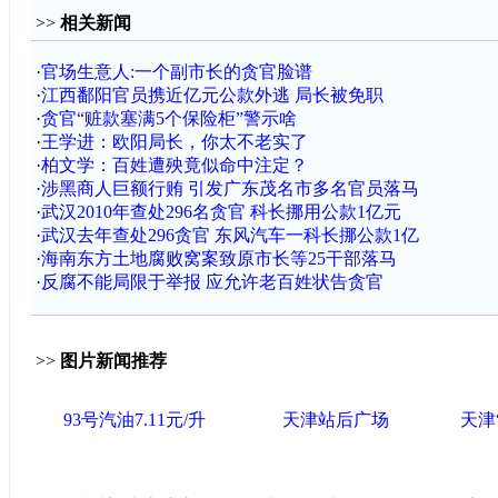
>>
相关新闻
·
官场生意人:一个副市长的贪官脸谱
·
江西鄱阳官员携近亿元公款外逃 局长被免职
·
贪官“赃款塞满5个保险柜”警示啥
·
王学进：欧阳局长，你太不老实了
·
柏文学：百姓遭殃竟似命中注定？
·
涉黑商人巨额行贿 引发广东茂名市多名官员落马
·
武汉2010年查处296名贪官 科长挪用公款1亿元
·
武汉去年查处296贪官 东风汽车一科长挪公款1亿
·
海南东方土地腐败窝案致原市长等25干部落马
·
反腐不能局限于举报 应允许老百姓状告贪官
>>
图片新闻推荐
93号汽油7.11元/升
天津站后广场
天津