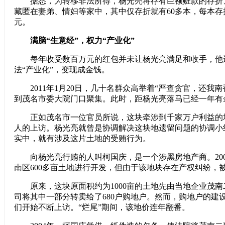
据悉，为转移非法所得，杨光亮将存有巨额赃款的存折
藏匿在妻弟、情妇等家中，其中仅存折就有60多本，每本
元。
满脑“生意经”，权力“产业化”
每年收受数百万元的红包并未让杨光亮满足和收手，他
法“产业化”，变现成金钱。
2011年1月20日，几十名群众高举着“严查贪官，还我南
到茂名市委大院门口聚集。此时，距杨光亮落马已经一年有
正如茂名市一位官员所说，这块牵涉到千家万户利益的
人的上访。杨光亮就曾是协调解决这块地遗留问题的协调小
实中，就有涉及这片土地的受贿行为。
向杨光亮行贿的人叫柯国庆，是一个涉黑房地产商。200
南区600多亩土地进行开发，但由于该地块存在产权纠纷，
原来，这块原面积约为1000亩的土地先由当地企业茂南
司将其中一部分转卖给了680户购地户。然而，购地户的建
们开始不断上访。“烂尾”期间，该地价连年翻番。