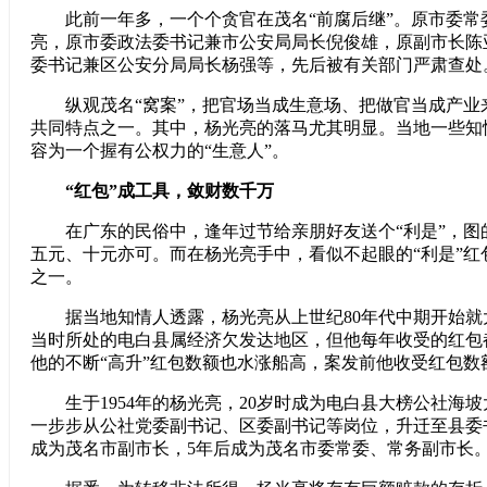
此前一年多，一个个贪官在茂名“前腐后继”。原市委常
亮，原市委政法委书记兼市公安局局长倪俊雄，原副市长陈
委书记兼区公安分局局长杨强等，先后被有关部门严肃查处
纵观茂名“窝案”，把官场当成生意场、把做官当成产业
共同特点之一。其中，杨光亮的落马尤其明显。当地一些知
容为一个握有公权力的“生意人”。
“红包”成工具，敛财数千万
在广东的民俗中，逢年过节给亲朋好友送个“利是”，图
五元、十元亦可。而在杨光亮手中，看似不起眼的“利是”红
之一。
据当地知情人透露，杨光亮从上世纪80年代中期开始就
当时所处的电白县属经济欠发达地区，但他每年收受的红包
他的不断“高升”红包数额也水涨船高，案发前他收受红包数
生于1954年的杨光亮，20岁时成为电白县大榜公社海
一步步从公社党委副书记、区委副书记等岗位，升迁至县委书
成为茂名市副市长，5年后成为茂名市委常委、常务副市长