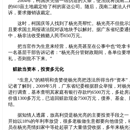
2004年，柯国庆凭借一纸伪造的欠条，使法院将茂南二
的603亩土地裁定给了柯的富达公司。随后，茂南二建法人
诉，要求撤销该裁定。
这时，柯国庆等人找到了杨光亮帮忙。杨光亮不但批示
且要求国土局报请法院对该地块予以解封。据广东省纪委通
中，杨非法收受贿赂人民币650万元。
把当官作为生意来经营，杨光亮甚至在公事中也“吃拿卡
一名基层干部告诉记者：“杨光亮分管财政期间，各单位要
礼，否则批不下来。”
赃款当资本，投资多元化
“生意人”的精明和贪婪使杨光亮把违法所得当作“资本”
记者了解到，2009年5月，广东省纪委根据群众举报，对杨
进行调查，基本查明其家庭有银行存款约6500万元，多处
价值1300多万元，已追回赃款现金7500万元，债券、基金
结。
据知情人透露，放高利贷是杨光亮的主要投资手段之一，
开始以18%的年利率放贷，很多老板做生意都要向他借贷，
员在杨光亮情妇家中等处起获了大量借贷收据，多年来杨光