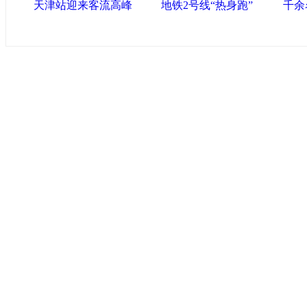
天津站迎来客流高峰
地铁2号线“热身跑”
千余
导航中国
中国政府网
|
中国网
|
人民网
|
新华网
|
央视网
|
国际
产党新闻
|
中国创新网
联盟高新
海泰控股集团
|
BPO基地
|
海泰投资担保
|
力神电
区
区
|
北辰科技园区
联盟滨海
滨海新区网
|
泰达在线
|
开发区贸促网
|
滨海参观
友情链接
天津政务网
|
北方网
|
天津网
|
今晚网
|
新华网天津
化艺术网
|
博宝艺术网
版权所有 中国网·滨海高新 电子邮件: binhai#022chin
津ICP备09001704号
网络传播视听节目许可证号:0105