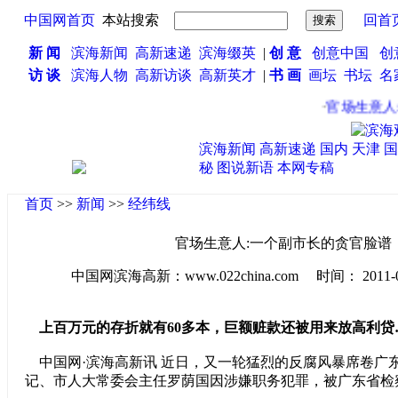
中国网首页
本站搜索
回首
新 闻
滨海新闻
高新速递
滨海缀英
|
创 意
创意中国
创
访 谈
滨海人物
高新访谈
高新英才
|
书 画
画坛
书坛
名
·
官场生意人:
滨海新闻
高新速递
国内
天津
国
秘
图说新语
本网专稿
首页
>>
新闻
>>
经纬线
官场生意人:一个副市长的贪官脸谱
中国网滨海高新：www.022china.com 时间： 2011-02-2
上百万元的存折就有60多本，巨额赃款还被用来放高利贷
中国网·滨海高新讯 近日，又一轮猛烈的反腐风暴席卷广
记、市人大常委会主任罗荫国因涉嫌职务犯罪，被广东省检