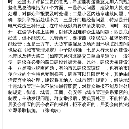
时，还提出了许多宝贵的意见，希望能将这些意见加入到规
些意见总结概括为10个方面。一是养犬问题，建议加大执
处理，对群众举报要及时处理；二是小区内违章建筑问题，
确，接到举报后处理不力；三是开门脸经营问题，特别是开
电气焊这三种行业，在中环线以内要求坚决取缔。同时，有
开，在偏僻小路上摆摊，以解决困难群众生活问题；四是底
经营，但不能扰民。民转商时，要按照《物权法》征求所有
能经营；五是土方车、大货车撒漏及货场周围环境脏乱差问
也应在《城市管理规定》中予以明确；七是人行天桥的建设
地带以及特大路口（如南京路河北路交口至曲阜道段），没
便，建议在必要的路口建设过街天桥。此外，建议天桥建设
生；八是商业牌匾问题，有的市民建议应该统一，也有的市
使企业的个性特色受到损害，牌匾可以只限定尺寸，其他由
活废弃物的处理，建议将其纳入《城市管理规定》，解决地
十是城市管理主体不依法履行职责，对群众举报不能及时处
制规定，街道、城管、工商、公安等与城市管理关系紧密的
制度，主动发现问题。群众举报后，要负责处理，不能推诿
居委会相应的责令改正的权利，拒不改正的，居委会向执法
立即采取措施。（张鸣岐）