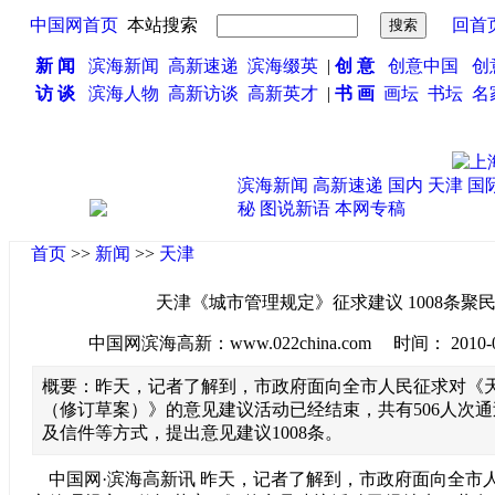
中国网首页
本站搜索
回首
新 闻
滨海新闻
高新速递
滨海缀英
|
创 意
创意中国
创
访 谈
滨海人物
高新访谈
高新英才
|
书 画
画坛
书坛
名
滨海新闻
高新速递
国内
天津
国
秘
图说新语
本网专稿
首页
>>
新闻
>>
天津
天津《城市管理规定》征求建议 1008条聚
中国网滨海高新：www.022china.com 时间： 2010-01-1
概要：昨天，记者了解到，市政府面向全市人民征求对《
（修订草案）》的意见建议活动已经结束，共有506人次
及信件等方式，提出意见建议1008条。
中国网·滨海高新讯 昨天，记者了解到，市政府面向全市