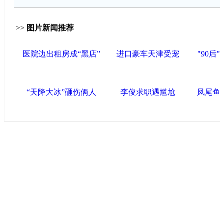
>>
图片新闻推荐
医院边出租房成“黑店”
进口豪车天津受宠
"90
“天降大冰”砸伤俩人
李俊求职遇尴尬
凤尾
中国政府网
|
中国网
|
人民网
|
新华网
|
央视网
|
国际在线
|
中
中国共产党新闻
|
中国人权
|
学习时报
|
中国法院网
|
北青网
心
联盟滨海
天津滨海新区官方网站
|
泰达在线
|
滨海新闻网 |
天津开发区
塘沽政务网
|
大港区信息网
|
海泰投资担保
|
滨海新区参观考