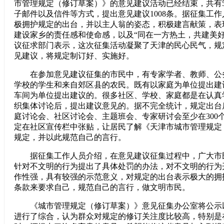
市管理规定（修订草案）》的意见建议活动已经结束，共有5
子邮件以及信件等方式，提出意见建议1008条。据征集工
极拥护规定的出台，并以主人翁的姿态，积极建言献策，表
建设家乡的责任感和使命感，以及“同在一方热土，共建美好
议征求部门表示，这次征集活动凝聚了天津的民心民气，规
见建议，将规定制订好、实施好。
在参加意见建议征集的市民中，有专家学者、教师、公
学校的学生和来自郊区县的农民。既有以家庭为单位提出建
车间为单位提出建议的。很多社区、学校、家庭都是在认真
织集体讨论后，提出建议意见的。据不完全统计，规定出台
庭讨论会、社区讨论会、主题班会、专家研讨会至少在300
定在社区宣传栏中张贴，让居民了解《天津市城市管理规定
规定，并以此规范自己的言行。
据征集工作人员介绍，在意见建议征集过程中，广大市
针对不文明的行为提出了具体处罚的办法，对不文明的行为
作性强，具有较强的示范意义，对规定的出台表示极大的拥
条款来要求自己，规范自己的言行，做文明市民。
《城市管理规定（修订草案）》意见征集办公室将公示
进行了综合，认为群众对规定的修订关注度比较高，特别是