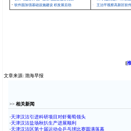
·
软件园加强基础设施建设 积发展后劲
·
王治平视察高新区软
[
文章来源: 渤海早报
>>
相关新闻
·
天津汉沽引进科研项目对虾葡萄领头
·
天津汉沽盐场秋扒生产进展顺利
·
天津汉沽区第十届运动会乒乓球比赛圆满落幕