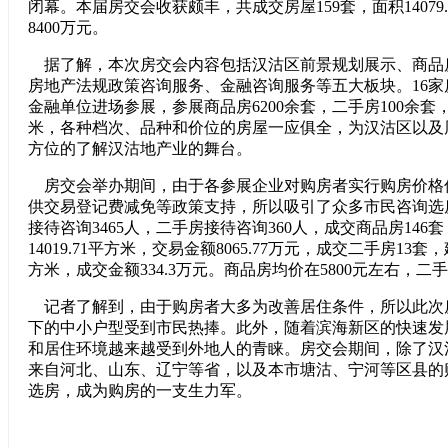
闭幕。本届房交会收获颇丰，共成交房屋159套，面积14079
8400万元。
据了解，本次房交会内容包括汉沽区前景规划展示、商品
房地产法规政策咨询服务、金融咨询服务等五大板块。16家
金融单位进场参展，参展商品房6200余套，二手房100余套
米，各种档次、品种和价位的房屋一应俱全，为汉沽区以及
方位的了解汉沽地产业的舞台。
房交会举办期间，由于各参展企业对购房者实行购房价格
供交易登记费减免等政策支持，所以吸引了众多市民咨询选
接待咨询3465人，二手房接待咨询360人，成交商品房146
14019.71平方米，交易金额8065.77万元，成交二手房13套，
方米，成交金额334.3万元。商品房均价在5800元左右，二手
记者了解到，由于购房者大多为改善居住条件，所以此次房
下的中小户型受到市民热捧。此外，随着滨海新区的快速发
和居住环境越来越受到外地人的青睐。房交会期间，除了汉
来自河北、山东、辽宁等省，以及本市塘沽、宁河等区县的
选房，成为购房的一支生力军。