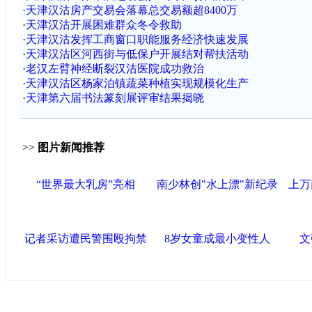
·
天津汉沽房产交易会落幕总交易额超8400万
·
天津汉沽开展困难群众冬令救助
·
天津汉沽发挥工商窗口职能服务经济快速发展
·
天津汉沽区河西街与低保户开展结对帮扶活动
·
老汉左臂神经断裂汉沽医院成功救治
·
天津汉沽区杨家泊镇蔬菜种植实现规模化生产
·
天津第六届书法篆刻展评审结果揭晓
>>
图片新闻推荐
“世界最大乳房”亮相
南少林创"水上漂"新纪录
上万
记者采访遭民警围殴拘禁
8岁女童成最小变性人
文