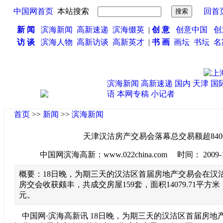
中国网首页
本站搜索
回首
新 闻
滨海新闻
高新速递
滨海缀英
|
创 意
创意中国
创
访 谈
滨海人物
高新访谈
高新英才
|
书 画
画坛
书坛
名
滨海新闻
高新速递
国内
天津
国
语
本网专稿
小记者
首页
>>
新闻
>>
滨海新闻
天津汉沽房产交易会落幕总交易额超840
中国网滨海高新：www.022china.com 时间： 2009-10-2
概要：18日晚，为期三天的汉沽区首届房地产交易会在汉
房交会收获颇丰，共成交房屋159套，面积14079.71平方米
元。
中国网·滨海高新讯 18日晚，为期三天的汉沽区首届房地