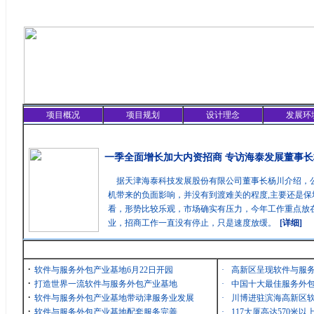
项目概况
项目规划
设计理念
发展环
精彩聚焦
一季全面增长加大内资招商 专访海泰发展董事长
据天津海泰科技发展股份有限公司董事长杨川介绍，
机带来的负面影响，并没有到渡难关的程度,主要还是保
看，形势比较乐观，市场确实有压力，今年工作重点放在
业，招商工作一直没有停止，只是速度放缓。
[详细]
最新消息
·
软件与服务外包产业基地6月22日开园
·
高新区呈现软件与服
·
打造世界一流软件与服务外包产业基地
·
中国十大最佳服务外包
·
软件与服务外包产业基地带动津服务业发展
·
川博进驻滨海高新区
·
软件与服务外包产业基地配套服务完善
·
117大厦高达570米