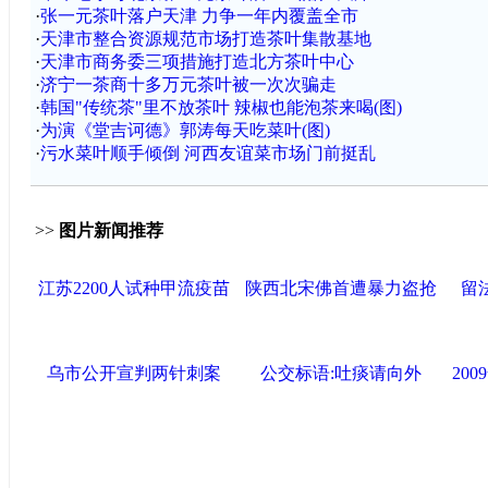
·
张一元茶叶落户天津 力争一年内覆盖全市
·
天津市整合资源规范市场打造茶叶集散基地
·
天津市商务委三项措施打造北方茶叶中心
·
济宁一茶商十多万元茶叶被一次次骗走
·
韩国"传统茶"里不放茶叶 辣椒也能泡茶来喝(图)
·
为演《堂吉诃德》郭涛每天吃菜叶(图)
·
污水菜叶顺手倾倒 河西友谊菜市场门前挺乱
>>
图片新闻推荐
江苏2200人试种甲流疫苗
陕西北宋佛首遭暴力盗抢
留
乌市公开宣判两针刺案
公交标语:吐痰请向外
20