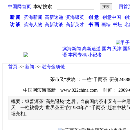
中国网首页
本站搜索
回首
新 闻
滨海新闻
高新速递
滨海缀英
|
创 意
创意中国
创
访 谈
滨海人物
高新访谈
高新英才
|
书 画
画坛
书坛
名
滨海新闻
高新速递
国内
天津
国
语
本网专稿
小记者
首页
>>
新闻
>>
渤海金项链
茶市又“发烧”：一柱“千两茶”要价2488
中国网滨海高新：www.022china.com 时间： 2009-09-1
概要：继普洱茶“高热退烧”之后，当前国内茶市又有一种黑
天，一柱被誉为“世界茶王”的1980年产“千两茶”赶在中
场亮相。