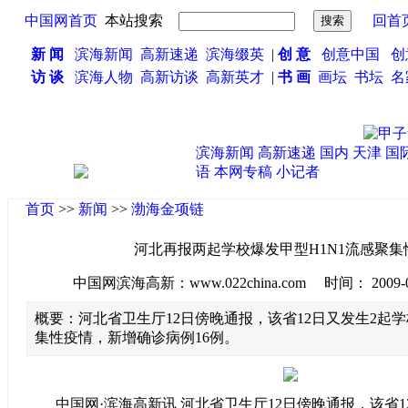
中国网首页
本站搜索
回首
新 闻
滨海新闻
高新速递
滨海缀英
|
创 意
创意中国
创
访 谈
滨海人物
高新访谈
高新英才
|
书 画
画坛
书坛
名
滨海新闻
高新速递
国内
天津
国
语
本网专稿
小记者
首页
>>
新闻
>>
渤海金项链
河北再报两起学校爆发甲型H1N1流感聚集
中国网滨海高新：www.022china.com 时间： 2009-09-1
概要：河北省卫生厅12日傍晚通报，该省12日又发生2起学
集性疫情，新增确诊病例16例。
中国网·滨海高新讯 河北省卫生厅12日傍晚通报，该省