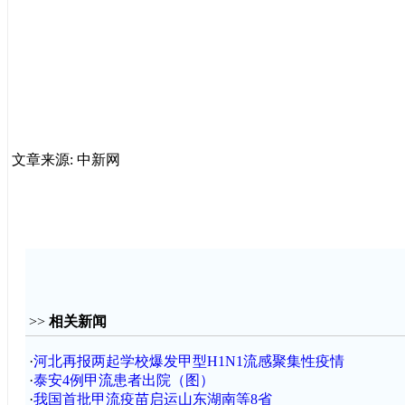
文章来源: 中新网
>>
相关新闻
·
河北再报两起学校爆发甲型H1N1流感聚集性疫情
·
泰安4例甲流患者出院（图）
·
我国首批甲流疫苗启运山东湖南等8省