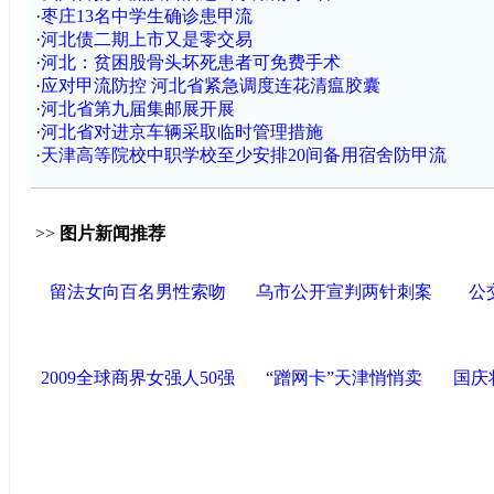
·
枣庄13名中学生确诊患甲流
·
河北债二期上市又是零交易
·
河北：贫困股骨头坏死患者可免费手术
·
应对甲流防控 河北省紧急调度连花清瘟胶囊
·
河北省第九届集邮展开展
·
河北省对进京车辆采取临时管理措施
·
天津高等院校中职学校至少安排20间备用宿舍防甲流
>>
图片新闻推荐
留法女向百名男性索吻
乌市公开宣判两针刺案
公
2009全球商界女强人50强
“蹭网卡”天津悄悄卖
国庆