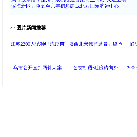
·
滨海新区力争五至六年初步建成北方国际航运中心
>>
图片新闻推荐
江苏2200人试种甲流疫苗
陕西北宋佛首遭暴力盗抢
留
乌市公开宣判两针刺案
公交标语:吐痰请向外
20
中国政府网
|
中国网
|
人民网
|
新华网
|
央视网
|
国际在线
|
中
中国共产党新闻
|
中国人权
|
学习时报
|
中国法院网
|
北青网
|
联盟滨海
天津滨海新区官方网站
|
泰达在线
|
滨海新闻网 |
天津开发区
塘沽政务网
|
大港区信息网
|
海泰投资担保
|
滨海新区参观考