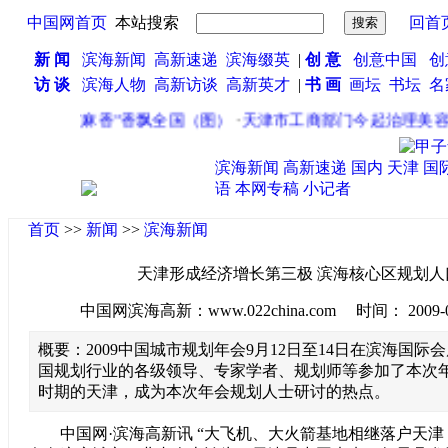
中国网首页
本站搜索
回首
新 闻
滨海新闻
高新速递
滨海缀英
|
创 意
创意中国
创
访 谈
滨海人物
高新访谈
高新英才
|
书 画
画坛
书坛
名
·
鲁酒“芝麻香”香飘全国（图）
·
天津市工商部门今起治理美容美
滨海新闻
高新速递
国内
天津
国
语
本网专稿
小记者
首页
>>
新闻
>>
滨海新闻
天津形成经济增长第三极 滨海核心区规划人口
中国网滨海高新：www.022china.com 时间： 2009-09-1
概要：2009中国城市规划年会9月12日至14日在滨海国际
国规划行业的各级领导、专家学者、规划师等参加了本次
时期的天津，成为本次年会规划人士研讨的热点。
中国网·滨海高新讯 “大飞机、大火箭基地相继落户天津