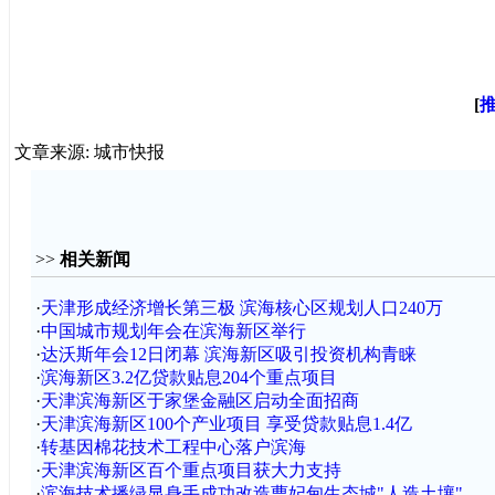
[
文章来源: 城市快报
>>
相关新闻
·
天津形成经济增长第三极 滨海核心区规划人口240万
·
中国城市规划年会在滨海新区举行
·
达沃斯年会12日闭幕 滨海新区吸引投资机构青睐
·
滨海新区3.2亿贷款贴息204个重点项目
·
天津滨海新区于家堡金融区启动全面招商
·
天津滨海新区100个产业项目 享受贷款贴息1.4亿
·
转基因棉花技术工程中心落户滨海
·
天津滨海新区百个重点项目获大力支持
·
滨海技术播绿显身手成功改造曹妃甸生态城"人造土壤"