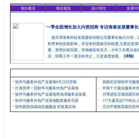
项目概况
项目规划
设计理念
发展环
精彩聚焦
一季全面增长加大内资招商 专访海泰发展董事长
据天津海泰科技发展股份有限公司董事长杨川介绍，
机带来的负面影响，并没有到渡难关的程度,主要还是保
看，形势比较乐观，市场确实有压力，今年工作重点放在
业，招商工作一直没有停止，只是速度放缓。
[详细]
最新消息
·
软件与服务外包产业基地6月22日开园
·
高新区呈现软件与服
·
打造世界一流软件与服务外包产业基地
·
中国十大最佳服务外包
·
软件与服务外包产业基地带动津服务业发展
·
川博进驻滨海高新区
·
软件与服务外包产业基地配套服务完善
·
117大厦高达570米
·
软件园加强基础设施建设 积发展后劲
·
王治平视察高新区软