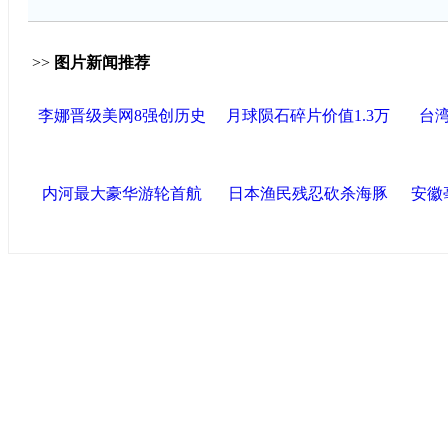
>>
图片新闻推荐
李娜晋级美网8强创历史
月球陨石碎片价值1.3万
台
内河最大豪华游轮首航
日本渔民残忍砍杀海豚
安徽
中国政府网
|
中国网
|
人民网
|
新华网
|
央视网
|
国际在线
|
中
中国共产党新闻
|
中国人权
|
学习时报
|
中国法院网
|
北青网
|
联盟滨海
天津滨海新区官方网站
|
泰达在线
|
滨海新闻网 |
天津开发区
塘沽政务网
|
大港区信息网
|
海泰投资担保
|
滨海新区参观考
友情链接