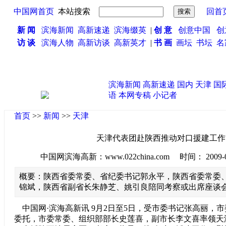
中国网首页
本站搜索
回首
新 闻
滨海新闻
高新速递
滨海缀英
|
创 意
创意中国
创
访 谈
滨海人物
高新访谈
高新英才
|
书 画
画坛
书坛
名
滨海新闻
高新速递
国内
天津
国
语
本网专稿
小记者
首页
>>
新闻
>>
天津
天津代表团赴陕西推动对口援建工作
中国网滨海高新：www.022china.com 时间： 2009-09-0
概要：陕西省委常委、省纪委书记郭永平，陕西省委常委
锦斌，陕西省副省长朱静芝、姚引良陪同考察或出席座谈
中国网·滨海高新讯 9月2日至5日，受市委书记张高丽，
委托，市委常委、组织部部长史莲喜，副市长李文喜率领天