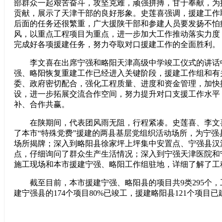
部群众一起艰苦奋斗，攻坚克难，顽强拼搏，甘于奉献，为
贡献，展示了天津干部的良好形象。史莲喜强调，援建工作
后面的任务还很繁重，广大援陕干部和参建人员要发扬不怕
风，以重点工程项目为重点，进一步加大工作推动落实力度
完成好各项援建任务，努力夺取对口援建工作的全面胜利。
李文喜在出席宁强和略阳天津高级中学竣工仪式的讲话
强、略阳恢复重建工作已经进入关键阶段，援建工作组和有
委、政府密切配合，强化工程质量、进度和资金管理，加快
设，进一步拓展交流合作空间，努力提升对口支援工作水平
补、合作共赢。
在陕期间，代表团风雨无阻，行程紧凑。史莲喜、李文
了本市“特殊党费”援建的两县基层党组织活动场所，为宁强
场所揭牌；深入到略阳县徐家坪上坪集中安置点、宁强县汉
点，仔细询问了群众生产生活情况；深入到宁强天津医院和
施工现场和本市援建宁强、略阳工作组驻地，详细了解了工
截至目前，本市援建宁强、略阳县的项目共9类295个，
建宁强县的174个项目80%已竣工，援建略阳县121个项目已