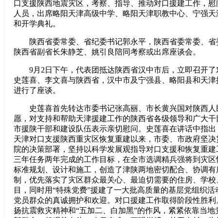
口支援陕西地震灾区，考察、指导、推动对口援建工作，慰
人员，出席略阳天津高级中学、略阳天津职教中心、宁强天
和开学典礼。
陕西省委常委、省纪委书记郭永平，陕西省委常委、省
陕西省副省长朱静芝、姚引良陪同考察或出席座谈会。
9月2日下午，代表团抵达陕西省汉中市后，立即召开了
史莲喜、李文喜与陕西省，汉中市及宁强县、略阳县和天津
进行了座谈。
史莲喜首先转达市委书记张高丽、市长黄兴国对陕西人
愿，对支持和帮助天津援建工作的陕西省各级领导和广大干
市援陕干部和建设队伍表示亲切慰问。史莲喜在讲话中指出
天津对口支援陕西重灾区恢复重建以来，市委、市政府坚决
院的决策部署，坚持以科学发展观指导对口支援和恢复重建
三年任务两年完成的工作目标，在全市选调精兵强将到灾区
标准规划、设计和施工，创造了津陕两地密切配合、协调有
制，优先落实了灾区群众最关心、最迫切需要的住房、学校
目，同时用“特殊党费”援建了一大批高质量的基层党组织活
党员群众的真诚拥护和欢迎。对口援建工作取得阶段性胜利
扬抗震救灾精神和“五加二、白加黑”的作风，紧紧依靠当地