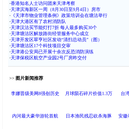
·
香港知名人士访问团来天津考察
·
天津滨海新区一周（8月30日至9月4日）房市
·
《天津市物业管理条例》政策培训会在塘沽举行
·
天津大港区有了农村消防队
·
天津汉沽买节能灯打7折 每人最多购买30个
·
天津塘沽区解放路街经管服务中心成立
·
天津开发区翠亨社区发动“清扫总动员”（图）
·
天津塘沽区17个科技项目交审
·
天津港公安局已开展十余次反恐消防演练
·
天津保税区航空产业园2号厂房昨交付
>>
图片新闻推荐
李娜晋级美网8强创历史
月球陨石碎片价值1.3万
台
内河最大豪华游轮首航
日本渔民残忍砍杀海豚
安徽