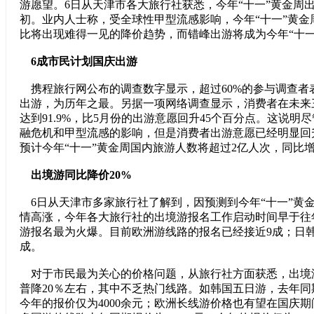
游愿望。6日从天津市各大旅行社获悉，今年“十一”黄金周
初。业内人士称，受全球性甲型流感影响，今年“十一”黄金
比将出现难得一见的降价趋势，而错峰出游将成为今年“十一
6成市民计划国庆出游
携程旅行网公布的调查数字显示，超过60%的参与调查者
出游，为历年之最。另据一项网络调查显示，消费者在未来
达到91.9%，比5月份的出游意愿回升45个百分点。这说明
融危机和甲型流感的影响，但是消费者出游意愿已经明显回
预计今年“十一”黄金周国内旅游人数将超过2亿人次，同比增
出境游同比降价20%
6日从天津市多家旅行社了解到，因预测到今年“十一”黄
情高涨，今年各大旅行社的出境游报名工作启动时间早于往
游报名最为火爆。目前欧洲游线路的报名已经接近9成；日韩
成。
对于市民最为关心的价格问题，从旅行社方面获悉，出境
普降20％左右，其中不乏热门线路。如韩国五日游，去年同期
今年的报价仅为4000余元；欧洲长线游价格也有望在国庆