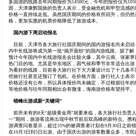
多国游的线路去年同期报价为14500元，今年的报价仅为105
因，天津康辉国旅的负责人表示，受金融危机和甲型流感的
价格一直持续走低。虽然国庆期间的价格有所回升，但仍然
格，更加实惠的机票价格降低了旅游成本。
国内游下周启动报名
目前，天津市各大旅行社国庆期间的国内游报名尚未启动，
内中长线游将成为第一批“揭开面纱”的国内游线路。据了解
预计今年国内中长线游报名会比较火爆，其中云南、张家界
热门目的地。尤其是华东地区，因气候和季节非常适合出游
为看好的线路，目前各大旅行社下大力量设计出了十几条不
些旅行社甚至还预订了包机。在价格方面，旅行社人士表示
价格还没有公布，所以具体报价尚未确定，不过根据往年的
等地价格与往年同期相比会有微涨，海南游价格有望持平。
错峰出游成新“关键词”
前所未有的8天“超级黄金周”就要来临，各大旅行社负责人
一”期间，旅游客流将出现中秋节前后双高峰的新特点。携
游调查问卷显示，超过35%的被调查者计划在9月30日之前
在10月3日到5日出游。由于国庆出游的游客数量众多，市