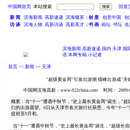
中国网首页
本站搜索
回首
新 闻
滨海新闻
高新速递
滨海缀英
|
创 意
创意中国
创
访 谈
滨海人物
高新访谈
高新英才
|
书 画
画坛
书坛
名
滨海新闻
高新速递
国内
天津
国
语
本网专稿
小记者
首页
>>
新闻
>>
天津
"超级黄金周"引发出游潮 错峰出游成"关
中国网滨海高新：www.022china.com 时间： 2009-09-0
概要：当“十一”遭遇中秋节，“史上最长黄金周”诞生，“超
们的出游愿望。6日从天津市各大旅行社获悉，今年“十一
提前至9月初。
当“十一”遭遇中秋节，“史上最长黄金周”诞生，“超级长假