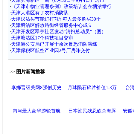
·
天津滨海新区一周（8月30日至9月4日）房市
·
《天津市物业管理条例》政策培训会在塘沽举行
·
天津大港区有了农村消防队
·
天津汉沽买节能灯打7折 每人最多购买30个
·
天津塘沽区解放路街经管服务中心成立
·
天津开发区翠亨社区发动“清扫总动员”（图）
·
天津塘沽区17个科技项目交审
·
天津港公安局已开展十余次反恐消防演练
·
天津保税区航空产业园2号厂房昨交付
>>
图片新闻推荐
李娜晋级美网8强创历史
月球陨石碎片价值1.3万
台
内河最大豪华游轮首航
日本渔民残忍砍杀海豚
安徽