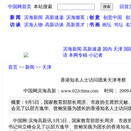
中国网首页
本站搜索
回首
新 闻
滨海新闻
高新速递
滨海缀英
|
创 意
创意中国
创
访 谈
滨海人物
高新访谈
高新英才
|
书 画
画坛
书坛
名
滨海新闻
高新速递
国内
天津
国
语
本网专稿
小记者
首页
>>
新闻
>>
天津
香港知名人士访问团来天津考察
中国网滨海高新：www.022china.com 时间： 2009-09-0
概要：9月5日，国家教育部部长周济、市政协主席邢元敏
会见了以邵方逸华、曾鲍笑薇为团长的香港知名人士访问
中国网·滨海高新讯 9月5日，国家教育部部长周济、市政
书记何立峰会见了以邵方逸华、曾鲍笑薇为团长的香港知名