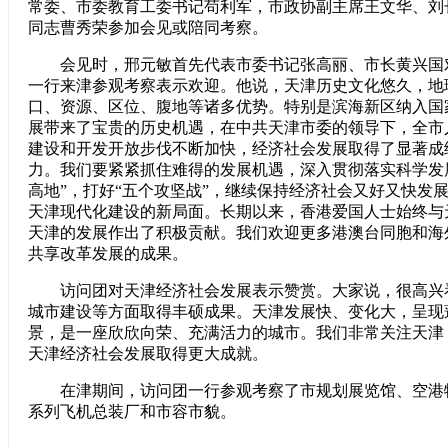
常委、市委教育工委书记苟利军，市政协副主席王文华、刘
同志曹秀荣参加会见或陪同考察。
会见时，邢元敏首先代表市委书记张高丽、市长黄兴国
一行来津参观考察表示欢迎。他说，天津历史文化悠久，地
口、资源、区位、腹地等诸多优势。特别是滨海新区纳入国
展带来了宝贵的历史机遇，在中共天津市委的领导下，全市
建设和开发开放步伐不断加快，经济社会发展取得了显著成
力。我们要紧紧抓住难得的发展机遇，深入贯彻落实科学发
高地”，打好“五个攻坚战”，继续保持经济社会又好又快发
天津现代化建设的新局面。长期以来，香港爱国人士始终与
天津的发展作出了积极贡献。我们欢迎更多港澳台同胞和海
共享改革发展的成果。
访问团对天津经济社会发展表示赞赏。大家说，很高兴
城市建设等方面取得丰硕成果。天津发展快、变化大，呈现
景，是一座欣欣向荣、充满活力的城市。我们非常关注天津
天津经济社会发展取得更大成就。
在津期间，访问团一行参观考察了市规划展览馆、空港物流
系列飞机总装厂和市容市貌。