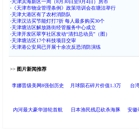
·
天津滨海新区一周（8月30日至9月4日）房市
·
《天津市物业管理条例》政策培训会在塘沽举行
·
天津大港区有了农村消防队
·
天津汉沽买节能灯打7折 每人最多购买30个
·
天津塘沽区解放路街经管服务中心成立
·
天津开发区翠亨社区发动“清扫总动员”（图）
·
天津塘沽区17个科技项目交审
·
天津港公安局已开展十余次反恐消防演练
>>
图片新闻推荐
李娜晋级美网8强创历史
月球陨石碎片价值1.3万
台
内河最大豪华游轮首航
日本渔民残忍砍杀海豚
安徽