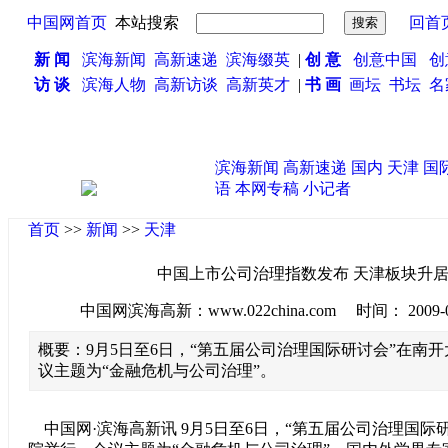
中国网首页
本站搜索
回首
新 闻
滨海新闻
高新速递
滨海缀英
|
创 意
创意中国
创
访 谈
滨海人物
高新访谈
高新英才
|
书 画
画坛
书坛
名
滨海新闻
高新速递
国内
天津
国
语
本网专稿
小记者
首页
>>
新闻
>>
天津
中国上市公司治理指数发布 天津板块升
中国网滨海高新：www.022china.com 时间： 2009-09-0
概要：9月5日至6日，“第五届公司治理国际研讨会”在南
议主题为“金融危机与公司治理”。
中国网·滨海高新讯 9月5日至6日，“第五届公司治理国际