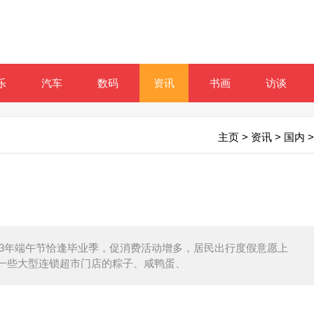
乐
汽车
数码
资讯
书画
访谈
主页
>
资讯
>
国内
>
023年端午节恰逢毕业季，促消费活动增多，居民出行度假意愿上
一些大型连锁超市门店的粽子、咸鸭蛋、