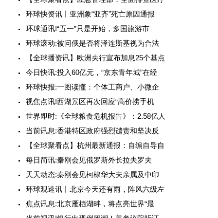
环球快资讯丨亚洲象“亚齐”死亡原因通报
环球通讯!“五一”只是开始，多国旅游市
环球滚动:被问俄是否将泽连斯基视为合法
【全球播资讯】欧洲央行宣布加息25个基点
今日快讯:投入60亿元，“京东青年城”在经
环球快报:一图读懂：个体工商户、小微企
视焦点讯!西湖景区再次回应“高价捞手机
世界即时:《全球粮食危机报告》：2.58亿人
当前讯息:香港特区政府强烈谴责和坚决反
【全球聚看点】杭州最新通报：自编自导自
每日简讯:秦刚会见俄罗斯外长拉夫罗夫
天天动态:秦刚会见柯棣华大夫亲属及中印
环球观速讯丨北京今天还有雨，阵风六级左
焦点讯息:北京雁栖湖畔，将点亮世界“最