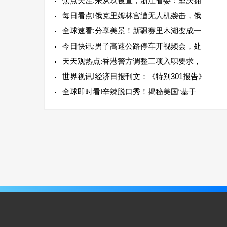
焦点关注:朱从玖被查，浙江省委：坚决拥
每日看点!俄克里姆林宫遭无人机袭击，俄
全球速看:分享美景！新疆赛里木湖变成一
今日快讯:男子高速公路停车开视频会，处
天天观热点:香港警方调整三项入职要求，
世界视讯!经济日报刊文：《特别301报告》
全球即时看!辛辣脱口秀！揭秘美国“基于