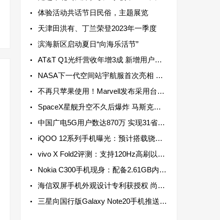
体验活动共话节日民俗，主题展览
天津田洪有、丁兰荣登2023年一季度
滨海新区启动夏日“向海乐活节”
AT&T Q1光纤营收年增3成 新增用户连续13个季度超过20万
NASA下一代空间站宇航服首次亮相 配备高机动性躯干部分以实现最大运动范围
不再只苹果使用！Marvell发布采用台积电3纳米制程资料中心芯片
SpaceX星舰升空不久后爆炸 马斯克：数月后再进行一次飞行测试
中国广电5G用户数达870万 实现31省5G网络服务全覆盖
iQOO 12系列手机曝光：预计搭载骁龙8 Gen 3芯片 于2023年底发布
vivo X Fold2评测：支持120Hz高刷以及LTPO动态高刷，兼顾流畅和省电
Nokia C300手机现身：配备2.61GB内存 单核成绩为306分
海信双屏手机外观设计专利获授权 尚不清楚是否会实装于海信手机之上
三星向国行版Galaxy Note20手机推送新系统更新，支持强制不切换镜头