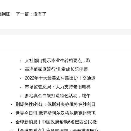
报到证
下一篇：没有了
人社部门提示毕业生转档要点，取
高净值家庭流行“儿童成长陪伴师
2022年十大最美农村路出炉！交通运
市场监管总局：大力支持老旧电梯
多地真金白银打造特色活动，端午
刷爆热搜!外媒：佩斯科夫称俄将在胜利日
世界今日讯!俄罗斯阿尔汉格尔斯克州禁飞
全球新消息丨中国政府帮助6名巴西公民撤
【全球聚看点】应急管理部：全面排查医疗