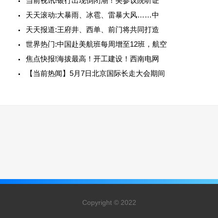
当前视讯!银行出现倒闭潮！美参议院听证
天天滚动:大暴雨、冰雹、雷暴大风……中
天天报道:王府井、西单、前门将共同打造
世界热门:中国赴美航班每周增至12班，航空
焦点快报!海拔最高！开工建设！西南电网
【当前热闻】5月7日北京国际长走大会期间
Copyright © 2022