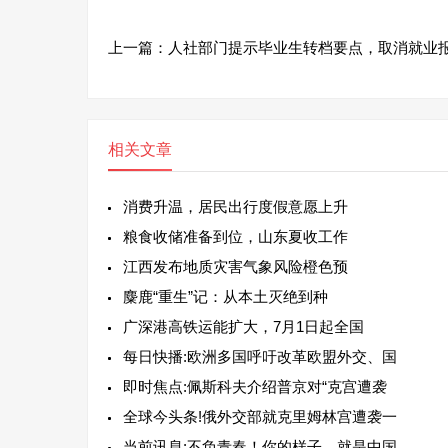
上一篇：
人社部门提示毕业生转档要点，取消就业
相关文章
消费升温，居民出行度假意愿上升
粮食收储准备到位，山东夏收工作
江西发布地质灾害气象风险橙色预
麋鹿“重生”记：从本土灭绝到种
广深港高铁运能扩大，7月1日起全国
每日快播:欧洲多国呼吁改革欧盟外交、国
即时焦点:佩斯科夫介绍普京对“克宫遭袭
全球今头条!俄外交部就克里姆林宫遭袭一
当前讯息:不负青春！你的样子，就是中国