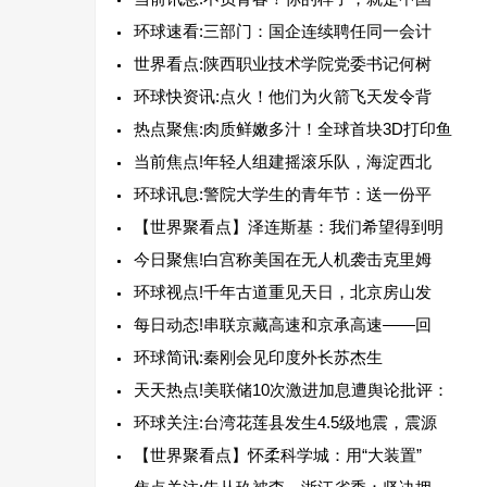
环球速看:三部门：国企连续聘任同一会计
世界看点:陕西职业技术学院党委书记何树
环球快资讯:点火！他们为火箭飞天发令背
热点聚焦:肉质鲜嫩多汁！全球首块3D打印鱼
当前焦点!年轻人组建摇滚乐队，海淀西北
环球讯息:警院大学生的青年节：送一份平
【世界聚看点】泽连斯基：我们希望得到明
今日聚焦!白宫称美国在无人机袭击克里姆
环球视点!千年古道重见天日，北京房山发
每日动态!串联京藏高速和京承高速——回
环球简讯:秦刚会见印度外长苏杰生
天天热点!美联储10次激进加息遭舆论批评：
环球关注:台湾花莲县发生4.5级地震，震源
【世界聚看点】怀柔科学城：用“大装置”