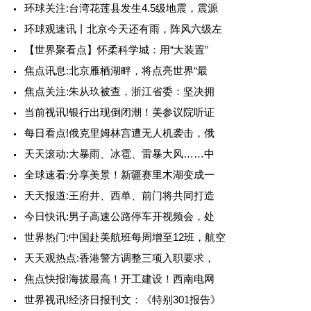
环球关注:台湾花莲县发生4.5级地震，震源
环球观速讯丨北京今天还有雨，阵风六级左
【世界聚看点】怀柔科学城：用“大装置”
焦点讯息:北京雁栖湖畔，将点亮世界“最
焦点关注:朱从玖被查，浙江省委：坚决拥
当前视讯!银行出现倒闭潮！美参议院听证
每日看点!俄克里姆林宫遭无人机袭击，俄
天天滚动:大暴雨、冰雹、雷暴大风……中
全球速看:分享美景！新疆赛里木湖变成一
天天报道:王府井、西单、前门将共同打造
今日快讯:男子高速公路停车开视频会，处
世界热门:中国赴美航班每周增至12班，航空
天天观热点:香港警方调整三项入职要求，
焦点快报!海拔最高！开工建设！西南电网
世界视讯!经济日报刊文：《特别301报告》