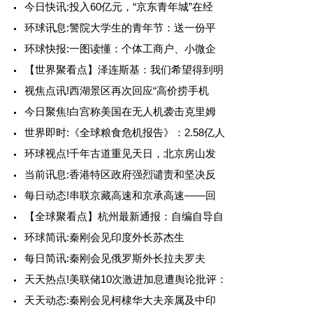
今日快讯:投入60亿元，“京东青年城”在经
环球讯息:警院大学生的青年节：送一份平
环球快报:一图读懂：个体工商户、小微企
【世界聚看点】泽连斯基：我们希望得到明
视焦点讯!西湖景区再次回应“高价捞手机
今日聚焦!白宫称美国在无人机袭击克里姆
世界即时:《全球粮食危机报告》：2.58亿人
环球视点!千年古道重见天日，北京房山发
当前讯息:香港特区政府强烈谴责和坚决反
每日动态!串联京藏高速和京承高速——回
【全球聚看点】杭州最新通报：自编自导自
环球简讯:秦刚会见印度外长苏杰生
每日简讯:秦刚会见俄罗斯外长拉夫罗夫
天天热点!美联储10次激进加息遭舆论批评：
天天动态:秦刚会见柯棣华大夫亲属及中印