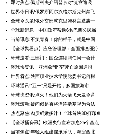
即时焦点:佩斯科夫介绍普京对“克宫遭袭
世界今日讯!俄罗斯阿尔汉格尔斯克州禁飞
全球今头条!俄外交部就克里姆林宫遭袭一
全球新消息丨中国政府帮助6名巴西公民撤
当前讯息:不负青春！你的样子，就是中国
【全球聚看点】应急管理部：全面排查医疗
环球速看:三部门：国企连续聘任同一会计
环球快资讯丨亚洲象“亚齐”死亡原因通报
世界看点:陕西职业技术学院党委书记何树
环球通讯!“五一”只是开始，多国旅游市
环球快资讯:点火！他们为火箭飞天发令背
环球滚动:被问俄是否将泽连斯基视为合法
热点聚焦:肉质鲜嫩多汁！全球首块3D打印鱼
【全球播资讯】欧洲央行宣布加息25个基点
当前焦点!年轻人组建摇滚乐队，海淀西北