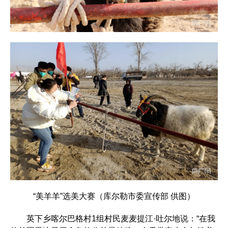
“美羊羊”选美大赛（库尔勒市委宣传部 供图）
英下乡喀尔巴格村1组村民麦麦提江·吐尔地说：“在我