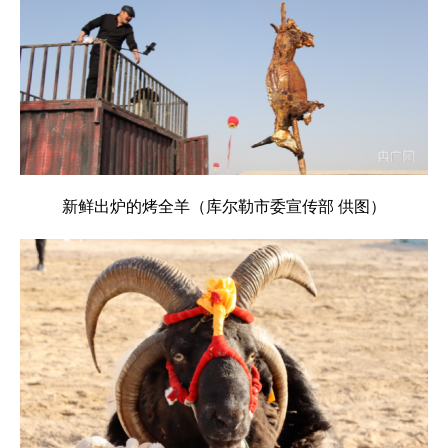
新鲜出炉的烤全羊（库尔勒市委宣传部 供图）