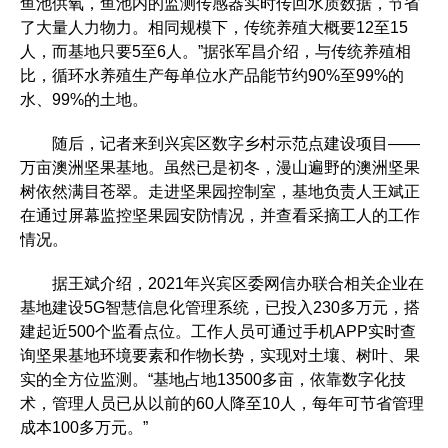
鱼池供氧，鱼池内的监测传感器实时传回水质数据，节省
了大量人力物力。相同规模下，传统养殖大概要12至15
人，而基地只要5至6人。”据张军昌介绍，与传统养殖相
比，循环水养殖生产每单位水产品能节约90%至99%的
水、99%的土地。
随后，记者来到兴宾区数字乡村示范点建设项目——
万亩澳洲坚果基地。虽然已是初冬，漫山遍野的澳洲坚果
树依然满目苍翠。走进坚果园控制室，基地负责人王斌正
在通过屏幕监控坚果园安防情况，并查看采摘工人的工作
情况。
据王斌介绍，2021年兴宾区委网信办联合相关企业在
基地建设5G智慧信息化管理系统，已投入230多万元，搭
建起近500个监看点位。工作人员可通过手机APP实时查
询坚果基地环境要素和作物长势，实现对土壤、树叶、果
实的全方位监测。“基地占地13500多亩，依靠数字化技
术，管理人员已从以前的60人降至10人，每年可节省管理
成本100多万元。”