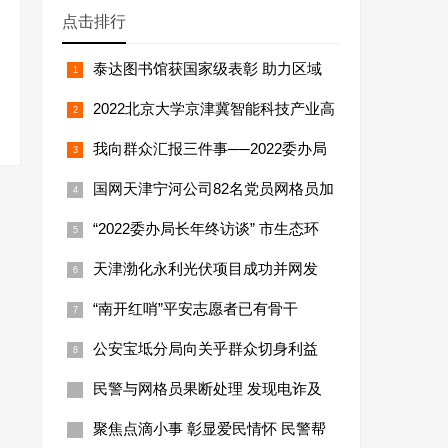
点击排行
泰达图书馆获国家级表彰 助力区域
2022北京大学京津冀智能科技产业高
我向群众汇报三件事──2022委办局
国网天津宁河公司82名党员网格员加
“2022委办局长年终访谈” 市生态环
天津渤化永利光伏项目成功并网发
“南开红哨”平安志愿者已有骨干
公安宝坻分局向关乎群众切身利益
民警与网格员果断处理 发现电诈及
聚焦点滴小事 彰显爱民情怀 民警帮