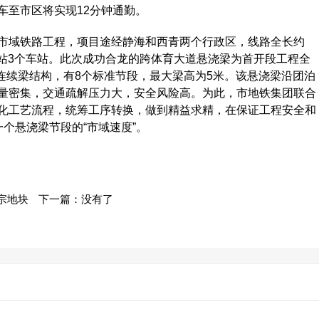
车至市区将实现12分钟通勤。
域铁路工程，项目途经静海和西青两个行政区，线路全长约
镇站3个车站。此次成功合龙的跨体育大道悬浇梁为首开段工程全
跨连续梁结构，有8个标准节段，最大梁高为5米。该悬浇梁沿团泊
量密集，交通疏解压力大，安全风险高。为此，市地铁集团联合
化工艺流程，统筹工序转换，做到精益求精，在保证工程安全和
个悬浇梁节段的“市域速度”。
宗地块
下一篇：没有了