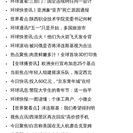
环球速看:三部门：国企连续聘任同一会计
环球快资讯丨亚洲象“亚齐”死亡原因通报
世界看点:陕西职业技术学院党委书记何树
环球通讯!“五一”只是开始，多国旅游市
环球快资讯:点火！他们为火箭飞天发令背
环球滚动:被问俄是否将泽连斯基视为合法
热点聚焦:肉质鲜嫩多汁！全球首块3D打印鱼
【全球播资讯】欧洲央行宣布加息25个基点
当前焦点!年轻人组建摇滚乐队，海淀西北
今日快讯:投入60亿元，“京东青年城”在经
环球讯息:警院大学生的青年节：送一份平
环球快报:一图读懂：个体工商户、小微企
【世界聚看点】泽连斯基：我们希望得到明
视焦点讯!西湖景区再次回应“高价捞手机
今日聚焦!白宫称美国在无人机袭击克里姆