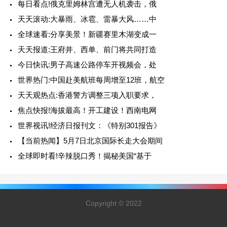
每日看点!俄克里姆林宫遭无人机袭击，俄
天天滚动:大暴雨、冰雹、雷暴大风……中
全球速看:分享美景！新疆赛里木湖变成一
天天报道:王府井、西单、前门将共同打造
今日快讯:男子高速公路停车开视频会，处
世界热门:中国赴美航班每周增至12班，航空
天天观热点:香港警方调整三项入职要求，
焦点快报!海拔最高！开工建设！西南电网
世界视讯!经济日报刊文：《特别301报告》
【当前热闻】5月7日北京国际长走大会期间
全球即时看!辛辣脱口秀！揭秘美国“基于
Copyright © 2022