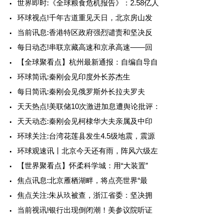
世界即时:《全球粮食危机报告》：2.58亿人
环球视点!千年古道重见天日，北京房山发
当前讯息:香港特区政府强烈谴责和坚决反
每日动态!串联京藏高速和京承高速——回
【全球聚看点】杭州最新通报：自编自导自
环球简讯:秦刚会见印度外长苏杰生
每日简讯:秦刚会见俄罗斯外长拉夫罗夫
天天热点!美联储10次激进加息遭舆论批评：
天天动态:秦刚会见柯棣华大夫亲属及中印
环球关注:台湾花莲县发生4.5级地震，震源
环球观速讯丨北京今天还有雨，阵风六级左
【世界聚看点】怀柔科学城：用“大装置”
焦点讯息:北京雁栖湖畔，将点亮世界“最
焦点关注:朱从玖被查，浙江省委：坚决拥
当前视讯!银行出现倒闭潮！美参议院听证