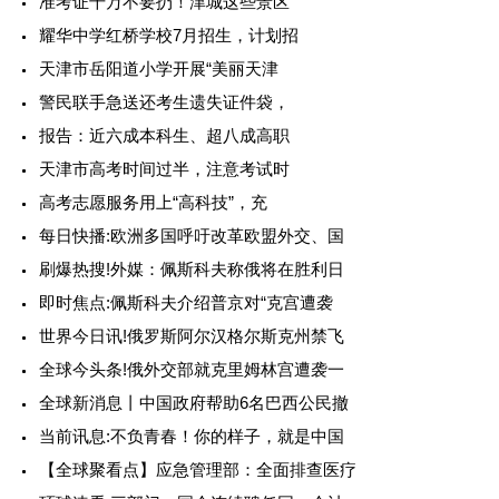
准考证千万不要扔！津城这些景区
耀华中学红桥学校7月招生，计划招
天津市岳阳道小学开展“美丽天津
警民联手急送还考生遗失证件袋，
报告：近六成本科生、超八成高职
天津市高考时间过半，注意考试时
高考志愿服务用上“高科技”，充
每日快播:欧洲多国呼吁改革欧盟外交、国
刷爆热搜!外媒：佩斯科夫称俄将在胜利日
即时焦点:佩斯科夫介绍普京对“克宫遭袭
世界今日讯!俄罗斯阿尔汉格尔斯克州禁飞
全球今头条!俄外交部就克里姆林宫遭袭一
全球新消息丨中国政府帮助6名巴西公民撤
当前讯息:不负青春！你的样子，就是中国
【全球聚看点】应急管理部：全面排查医疗