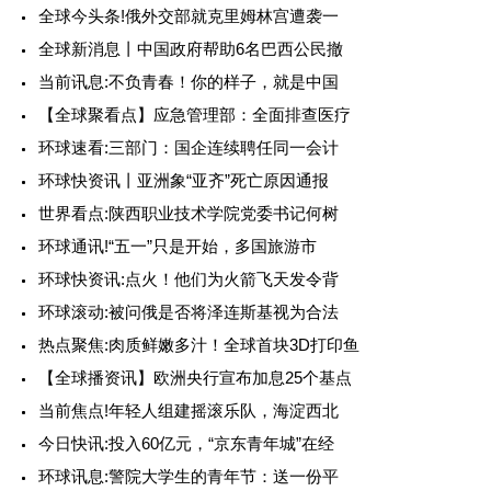
全球今头条!俄外交部就克里姆林宫遭袭一
全球新消息丨中国政府帮助6名巴西公民撤
当前讯息:不负青春！你的样子，就是中国
【全球聚看点】应急管理部：全面排查医疗
环球速看:三部门：国企连续聘任同一会计
环球快资讯丨亚洲象“亚齐”死亡原因通报
世界看点:陕西职业技术学院党委书记何树
环球通讯!“五一”只是开始，多国旅游市
环球快资讯:点火！他们为火箭飞天发令背
环球滚动:被问俄是否将泽连斯基视为合法
热点聚焦:肉质鲜嫩多汁！全球首块3D打印鱼
【全球播资讯】欧洲央行宣布加息25个基点
当前焦点!年轻人组建摇滚乐队，海淀西北
今日快讯:投入60亿元，“京东青年城”在经
环球讯息:警院大学生的青年节：送一份平