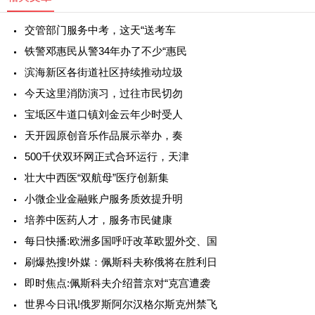
交管部门服务中考，这天“送考车
铁警邓惠民从警34年办了不少“惠民
滨海新区各街道社区持续推动垃圾
今天这里消防演习，过往市民切勿
宝坻区牛道口镇刘金云年少时受人
天开园原创音乐作品展示举办，奏
500千伏双环网正式合环运行，天津
壮大中西医“双航母”医疗创新集
小微企业金融账户服务质效提升明
培养中医药人才，服务市民健康
每日快播:欧洲多国呼吁改革欧盟外交、国
刷爆热搜!外媒：佩斯科夫称俄将在胜利日
即时焦点:佩斯科夫介绍普京对“克宫遭袭
世界今日讯!俄罗斯阿尔汉格尔斯克州禁飞