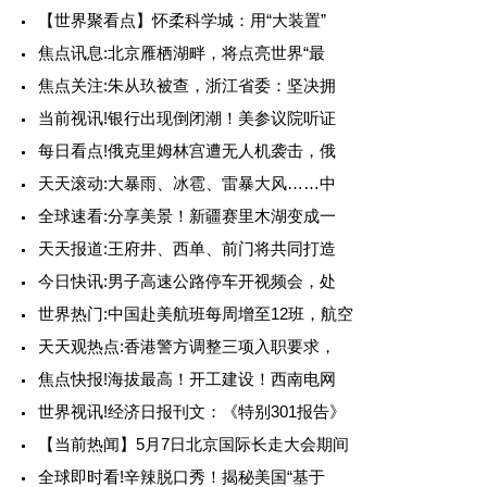
【世界聚看点】怀柔科学城：用“大装置”
焦点讯息:北京雁栖湖畔，将点亮世界“最
焦点关注:朱从玖被查，浙江省委：坚决拥
当前视讯!银行出现倒闭潮！美参议院听证
每日看点!俄克里姆林宫遭无人机袭击，俄
天天滚动:大暴雨、冰雹、雷暴大风……中
全球速看:分享美景！新疆赛里木湖变成一
天天报道:王府井、西单、前门将共同打造
今日快讯:男子高速公路停车开视频会，处
世界热门:中国赴美航班每周增至12班，航空
天天观热点:香港警方调整三项入职要求，
焦点快报!海拔最高！开工建设！西南电网
世界视讯!经济日报刊文：《特别301报告》
【当前热闻】5月7日北京国际长走大会期间
全球即时看!辛辣脱口秀！揭秘美国“基于