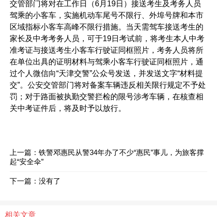
交管部门将对在工作日（6月19日）接送考生及考务人员
驾乘的小客车，实施机动车尾号不限行、外埠号牌和本市
区域指标小客车高峰不限行措施。当天需驾车接送考生的
家长及中考考务人员，可于19日考试前，将考生本人中考
准考证与接送考生小客车行驶证同框照片，考务人员将所
在单位出具的证明材料与驾乘小客车行驶证同框照片，通
过个人微信向“天津交警”公众号发送，并发送文字“材料提
交”。公安交管部门将对备案车辆违反相关限行规定不予处
罚；对于路面被执勤交警拦检的限号涉考车辆，在核查相
关中考证件后，将及时予以放行。
上一篇：
铁警邓惠民从警34年办了不少“惠民”事儿，为旅客撑
起“安全伞”
下一篇：没有了
相关文章