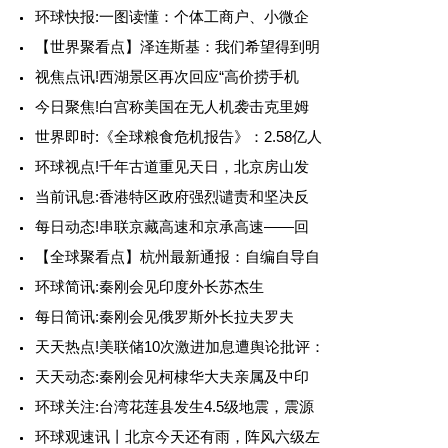
环球快报:一图读懂：个体工商户、小微企
【世界聚看点】泽连斯基：我们希望得到明
视焦点讯!西湖景区再次回应“高价捞手机
今日聚焦!白宫称美国在无人机袭击克里姆
世界即时:《全球粮食危机报告》：2.58亿人
环球视点!千年古道重见天日，北京房山发
当前讯息:香港特区政府强烈谴责和坚决反
每日动态!串联京藏高速和京承高速——回
【全球聚看点】杭州最新通报：自编自导自
环球简讯:秦刚会见印度外长苏杰生
每日简讯:秦刚会见俄罗斯外长拉夫罗夫
天天热点!美联储10次激进加息遭舆论批评：
天天动态:秦刚会见柯棣华大夫亲属及中印
环球关注:台湾花莲县发生4.5级地震，震源
环球观速讯丨北京今天还有雨，阵风六级左