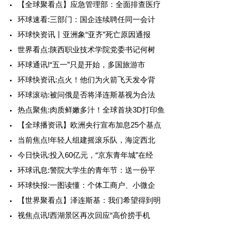
【全球聚看点】应急管理部：全面排查医疗
环球速看:三部门：国企连续聘任同一会计
环球快资讯丨亚洲象“亚齐”死亡原因通报
世界看点:陕西职业技术学院党委书记何树
环球通讯!“五一”只是开始，多国旅游市
环球快资讯:点火！他们为火箭飞天发令背
环球滚动:被问俄是否将泽连斯基视为合法
热点聚焦:肉质鲜嫩多汁！全球首块3D打印鱼
【全球播资讯】欧洲央行宣布加息25个基点
当前焦点!年轻人组建摇滚乐队，海淀西北
今日快讯:投入60亿元，“京东青年城”在经
环球讯息:警院大学生的青年节：送一份平
环球快报:一图读懂：个体工商户、小微企
【世界聚看点】泽连斯基：我们希望得到明
视焦点讯!西湖景区再次回应“高价捞手机