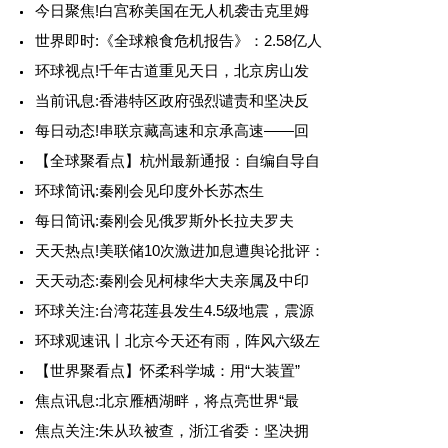
今日聚焦!白宫称美国在无人机袭击克里姆
世界即时:《全球粮食危机报告》：2.58亿人
环球视点!千年古道重见天日，北京房山发
当前讯息:香港特区政府强烈谴责和坚决反
每日动态!串联京藏高速和京承高速——回
【全球聚看点】杭州最新通报：自编自导自
环球简讯:秦刚会见印度外长苏杰生
每日简讯:秦刚会见俄罗斯外长拉夫罗夫
天天热点!美联储10次激进加息遭舆论批评：
天天动态:秦刚会见柯棣华大夫亲属及中印
环球关注:台湾花莲县发生4.5级地震，震源
环球观速讯丨北京今天还有雨，阵风六级左
【世界聚看点】怀柔科学城：用“大装置”
焦点讯息:北京雁栖湖畔，将点亮世界“最
焦点关注:朱从玖被查，浙江省委：坚决拥