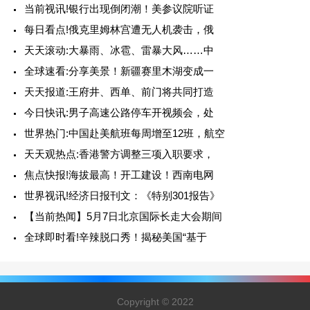
当前视讯!银行出现倒闭潮！美参议院听证
每日看点!俄克里姆林宫遭无人机袭击，俄
天天滚动:大暴雨、冰雹、雷暴大风……中
全球速看:分享美景！新疆赛里木湖变成一
天天报道:王府井、西单、前门将共同打造
今日快讯:男子高速公路停车开视频会，处
世界热门:中国赴美航班每周增至12班，航空
天天观热点:香港警方调整三项入职要求，
焦点快报!海拔最高！开工建设！西南电网
世界视讯!经济日报刊文：《特别301报告》
【当前热闻】5月7日北京国际长走大会期间
全球即时看!辛辣脱口秀！揭秘美国“基于
Copyright © 2022