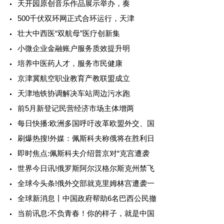
天开园原创音乐作品展示举办，奏
500千伏双环网正式合环运行，天津
壮大中西医“双航母”医疗创新集
小微企业金融账户服务质效提升明
培养中医药人才，服务市民健康
京津冀航空职业教育产教联盟成立
天津地铁协调解决车站周边污水跑
前5月新登记民营经济市场主体增两
每日快播:欧洲多国呼吁改革欧盟外交、国
刷爆热搜!外媒：佩斯科夫称俄将在胜利日
即时焦点:佩斯科夫介绍普京对“克宫遭袭
世界今日讯!俄罗斯阿尔汉格尔斯克州禁飞
全球今头条!俄外交部就克里姆林宫遭袭一
全球新消息丨中国政府帮助6名巴西公民撤
当前讯息:不负青春！你的样子，就是中国