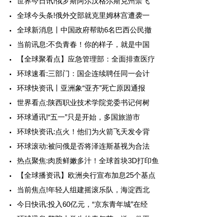
世界今日讯!俄罗斯阿尔汉格尔斯克州禁飞
全球今头条!俄外交部就克里姆林宫遭袭一
全球新消息丨中国政府帮助6名巴西公民撤
当前讯息:不负青春！你的样子，就是中国
【全球聚看点】应急管理部：全面排查医疗
环球速看:三部门：国企连续聘任同一会计
环球快资讯丨亚洲象“亚齐”死亡原因通报
世界看点:陕西职业技术学院党委书记何树
环球通讯!“五一”只是开始，多国旅游市
环球快资讯:点火！他们为火箭飞天发令背
环球滚动:被问俄是否将泽连斯基视为合法
热点聚焦:肉质鲜嫩多汁！全球首块3D打印鱼
【全球播资讯】欧洲央行宣布加息25个基点
当前焦点!年轻人组建摇滚乐队，海淀西北
今日快讯:投入60亿元，“京东青年城”在经