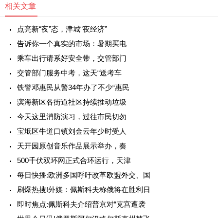
相关文章
点亮新“夜”态，津城“夜经济”
告诉你一个真实的市场：暑期买电
乘车出行请系好安全带，交管部门
交管部门服务中考，这天“送考车
铁警邓惠民从警34年办了不少“惠民
滨海新区各街道社区持续推动垃圾
今天这里消防演习，过往市民切勿
宝坻区牛道口镇刘金云年少时受人
天开园原创音乐作品展示举办，奏
500千伏双环网正式合环运行，天津
每日快播:欧洲多国呼吁改革欧盟外交、国
刷爆热搜!外媒：佩斯科夫称俄将在胜利日
即时焦点:佩斯科夫介绍普京对“克宫遭袭