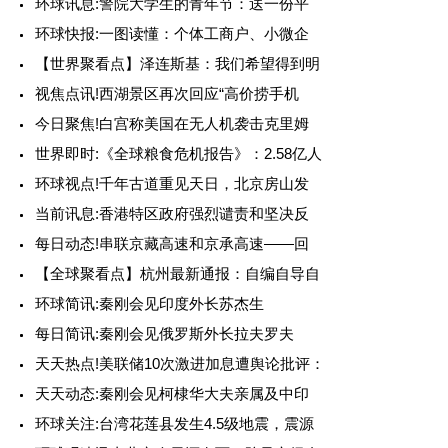
环球讯息:警院大学生的青年节：送一份平
环球快报:一图读懂：个体工商户、小微企
【世界聚看点】泽连斯基：我们希望得到明
视焦点讯!西湖景区再次回应“高价捞手机
今日聚焦!白宫称美国在无人机袭击克里姆
世界即时:《全球粮食危机报告》：2.58亿人
环球视点!千年古道重见天日，北京房山发
当前讯息:香港特区政府强烈谴责和坚决反
每日动态!串联京藏高速和京承高速——回
【全球聚看点】杭州最新通报：自编自导自
环球简讯:秦刚会见印度外长苏杰生
每日简讯:秦刚会见俄罗斯外长拉夫罗夫
天天热点!美联储10次激进加息遭舆论批评：
天天动态:秦刚会见柯棣华大夫亲属及中印
环球关注:台湾花莲县发生4.5级地震，震源