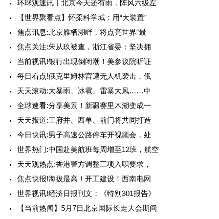
环球观速讯丨北京今天还有雨，阵风六级左
【世界聚看点】怀柔科学城：用“大装置”
焦点讯息:北京雁栖湖畔，将点亮世界“最
焦点关注:朱从玖被查，浙江省委：坚决拥
当前视讯!银行出现倒闭潮！美参议院听证
每日看点!俄克里姆林宫遭无人机袭击，俄
天天滚动:大暴雨、冰雹、雷暴大风……中
全球速看:分享美景！新疆赛里木湖变成一
天天报道:王府井、西单、前门将共同打造
今日快讯:男子高速公路停车开视频会，处
世界热门:中国赴美航班每周增至12班，航空
天天观热点:香港警方调整三项入职要求，
焦点快报!海拔最高！开工建设！西南电网
世界视讯!经济日报刊文：《特别301报告》
【当前热闻】5月7日北京国际长走大会期间