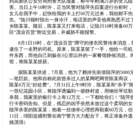
到高新区公安分局刑警大队报案，称今年刚满21岁的女儿
害。当日上午10时许，正当民警对陆萍失踪案进行分析时，
女儿在我手中，赶快给我的卡上打60万元过来，我劫财不
负。”陆川顿时惊出一身冷汗，电话里的声音他再熟悉不过
乡陈某某。随后，陈某某又打来电话，让陆川16时准备60
区“茂业百货”附近交易，并威胁不能报警。
8月1日16时，在“茂业百货”蹲守的便衣民警传来消息
逮住了一名野的司机。原来，陈某某留了一手，他给一司机5
件东西，而他自己则躲在3公里以外的一家餐馆静候消息。
馆，将陈某某抓获。
据陈某某供述，7月底，他为了赖掉先前借陆萍的500
—笔巨款。他和自称此前曾杀过人的某网吧网管陈某商议，
陈某6万元“好处费”。7月31日上午9时许，陈某某和“杀手
一世纪花园小区，将陆萍诱骗到一僻静村道，用钢丝琴弦勒
杀我，我家里的银行卡上有12万元，一下都给你们！”陆萍
行卡密码告知。但是，残忍的凶手依然未放过这个柔弱的女
陆萍杀害的陈某某，抱着一丝侥幸心理想再勒索60万元，但
11日，绵阳追捕刑警在南宁警方大力配合下，将正准备外
姚茂强）