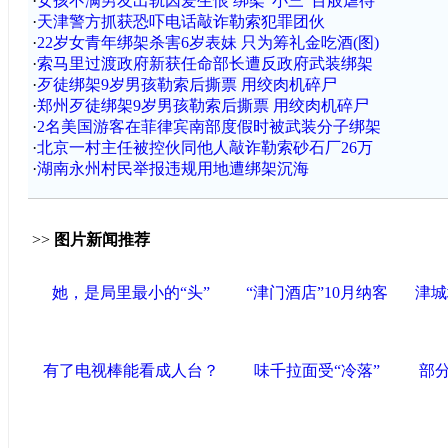
·
女孩不满男友出轨因爱生恨 绑架“小三”百般虐待
·
天津警方抓获恐吓电话敲诈勒索犯罪团伙
·
22岁女青年绑架杀害6岁表妹 只为筹礼金吃酒(图)
·
索马里过渡政府新获任命部长遭反政府武装绑架
·
歹徒绑架9岁男孩勒索后撕票 用绞肉机碎尸
·
郑州歹徒绑架9岁男孩勒索后撕票 用绞肉机碎尸
·
2名美国游客在菲律宾南部度假时被武装分子绑架
·
北京一村主任被控伙同他人敲诈勒索砂石厂26万
·
湖南永州村民举报违规用地遭绑架沉海
>>
图片新闻推荐
她，是局里最小的“头”
“津门酒店”10月纳客
津城
有了电视棒能看成人台？
味千拉面受“冷落”
部