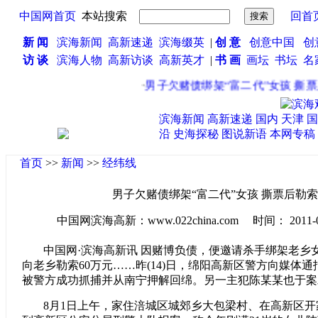
中国网首页
本站搜索
回首
新 闻
滨海新闻
高新速递
滨海缀英
|
创 意
创意中国
创
访 谈
滨海人物
高新访谈
高新英才
|
书 画
画坛
书坛
名
·
男子欠赌债绑架“富二代”女孩 撕票后
滨海新闻
高新速递
国内
天津
国
沿
史海探秘
图说新语
本网专稿
首页
>>
新闻
>>
经纬线
男子欠赌债绑架“富二代”女孩 撕票后勒索
中国网滨海高新：www.022china.com 时间： 2011-08-1
中国网·滨海高新讯 因赌博负债，便邀请杀手绑架老乡
向老乡勒索60万元……昨(14)日，绵阳高新区警方向媒体
被警方成功抓捕并从南宁押解回绵。另一主犯陈某某也于案
8月1日上午，家住涪城区城郊乡大包梁村、在高新区