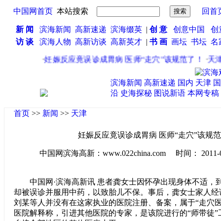
中国网首页
本站搜索
回首
新 闻
滨海新闻
高新速递
滨海缀英
|
创 意
创意中国
创
访 谈
滨海人物
高新访谈
高新英才
|
书 画
画坛
书坛
名
·
妊娠反应竟误诊成胃病 医师“走穴”该规范了！
·
天津启
滨海新闻
高新速递
国内
天津
国
沿
史海探秘
图说新语
本网专稿
首页
>>
新闻
>>
天津
妊娠反应竟误诊成胃病 医师“走穴”该规
中国网滨海高新：www.022china.com 时间： 2011-08-1
中国网·滨海高新讯 患者龚女士因怀孕出现身体不适，
却被误诊并服用中药，以致胎儿不保。事后，龚女士家人经
刘某等人并没有在这家执业的医院注册、备案，属于“走穴医
医院解释称，引进其他医院的专家，是该院进行的“师带徒”