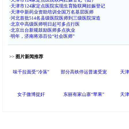
·
天津市124家定点医院实现生育险联网妊娠登记
·
天津中新药业资助培训全国万名基层医师
·
河北首批514名县级医院医师到三级医院深造
·
北京中高级医师明日起可多点行医
·
北京出台新规鼓励医师多点执业
·
明年，济南将添百位“社会医师”
>>
图片新闻推荐
味千拉面受“冷落”
部分高铁停运普速受宠
天津
女子微博捉奸
东丽有家山寨“苹果”
天津