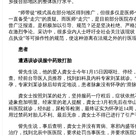
乡接合部地区的整体医疗水平。
“师带徒”模式虽在部分地区得到推广，但很多仅是医师
一直备受“走穴”的质疑。而医师“走穴”，是目前部分医院
曾广泛报道。是积极加以引导、规范？还是坚决杜绝、严格
在激烈争论。采访中，很多业内人士呼吁全社会关注该现状
点执业”等可操作性的规范，使这种游离在法规之外的行医
患者
遭遇误诊误服中药致打胎
訾先生说，他的爱人龚女士今年1月15日因呕吐、停经
查。经前台导医人员推荐，找到妇科及内科专家刘某就诊。
孕，专家刘某诊脉后却肯定地说，患者脉象没有怀孕的‘滑脉
龚女士按照刘某的处方，坚持服药一疗程后，症状依然
迹象愈加明显。经家里的老人提醒，龚女士3月初先后在华
科医院就诊，经B超，尿检等检测，最终证实为怀孕近14周
用过禁药对胎儿不利。最后无奈，龚女士不得已进行了引产
訾先生说，事后查明，龚女士并没有胃病、寒邪内盛等
治疗，找到北辰中医医院，要求处罚当事医生，并要求医院