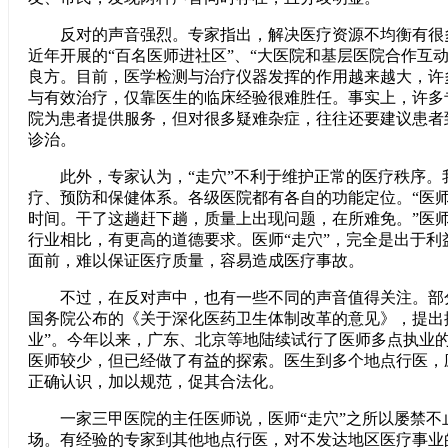
反对的声音强烈。专家指出，解决医疗资源不均衡有很
近年开展的“百名医师进社区”、“大医院和基层医院合作互
良方。目前，医学检测与治疗仪器发挥的作用越来越大，许
与有效治疗，仅靠医生的临床经验很难胜任。事实上，许多
院为患者提供服务，但对很多疑难杂症，往往还要建议患者
诊治。
此外，专家认为，“走穴”不利于维护正常的医疗秩序。
疗、预防和保健体系。各级医院都有各自的功能定位。“医师
时间。干了这趟赶下趟，质量上出现问题，在所难免。”医
行业相比，有更高的道德要求。医师“走穴”，完全是出于利
面前，难以保证医疗质量，容易造成医疗事故。
不过，在反对声中，也有一些不同的声音值得关注。部分专
国务院公布的《关于深化医药卫生体制改革的意见》，提出
业”。今年以来，广东、北京等地陆续试行了医师多点执业
医师较少，但已经做了有益的探索。医生到多个地点行医，
正确认识，加以规范，促其合法化。
一家三甲医院的主任医师说，医师“走穴”之所以屡禁不
场。有经验的专家到其他地点行医，对不发达地区医疗事业