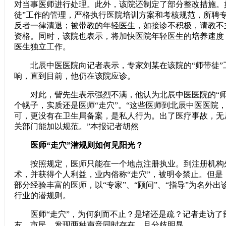
对当事医师进行处理。此外，该院还制定了部分整改措施。
徒”工作的管理，严格执行医院培训方案和考核规范，所聘
反者一律清退；被带教的年轻医生，如接诊不积极，请教不
资格。同时，该院也表示，将加快医院年轻医生的培养速度，
医生独立工作。
北辰中医医院向记者表示，专家刘某在该院的“师带徒”
响，直到目前，他仍在该院应诊。
对此，訾先生表示强烈不满，他认为北辰中医医院的“师
个幌子，实质还是医师“走穴”。“这些医师到北辰中医医院
可，更没有在卫生局备案，是私人行为。出了医疗事故，无
关部门能加以规范。”本报记者胡然
医师“走穴”潜规则如何见阳光？
按照规定，医师只能在一个地点注册执业。到注册机构
术，并获得个人利益，业内俗称“走穴”，被明令禁止。但是
部分经验丰富的医师，以“专家”、“顾问”、“指导”为名外
行业的潜规则。
医师“走穴”，为何刹而不止？是堵还是疏？记者走访了
友、市民，发现两种声音同时存在，且分歧明显。