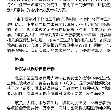
每个主任带一名该院的研究生，每周半天门诊带教。医院签订
定“师带徒”的培训计划及考核方案。
“由于我院对于此项工作的管理松懈，个别年轻医生工作
进行诊治，不主动向指导带教老师请教，不但没有起到提高
的，而且，因其带教老师没有在我院执业注册，造成患者误
响。”该负责人称，专家刘某独立给患者龚女士看病，开具
相关的医疗法律法规。“按照市卫生部门的相关规范，如果
院亲自诊疗、会诊，需要报请同级卫生主管部门，同时，也
的医院登记。实话实说，如果这样的话，工作会很繁琐，我
协 商
医院承认误诊自愿赔偿
北辰中医医院该负责人承认在龚女士的接诊中存在过错
士到该院就诊前，曾自行检查HCG试纸，显示为阴性(即没
基于这个前提，做出错误判断，导致龚女士服用中药。“我
显示阴性，接诊医师也应慎重对待这个结果，应全面分析、
该负责人说，事故发生后，该院高度重视，经与患者协
各项赔偿费用共计一万余元。同时，医院将按照医疗纠纷事