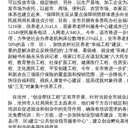
可以投放市场，稳定物价。另外，以生产基地、加工企业为
发市场为依托，以超市、商场、便利店、农贸市场、农家店
体系也建立起来。“保障民生应从重点保障弱势群体逐步向全
民政局局长康连贞介绍，目前，全市共拥有各类民办社会福利
5216张，供养老人3141人，居家养老呼叫服务中心建成并
12349便民服务电话，入网老人940人。今年，该市将进一
理，力争使社会办养老机构床位数增长25%以上，全市养老
50%的县（市、区），加快农村社区养老“幸福工程”建设。
要的是解决群众反映强烈的‘上学难、看病难、就业难’等难
副秘书长杨永乐告诉记者，张家口市正在谋划实施“八大民生
程、教育整合工程、社保扩面工程、健康医疗工程、住房安
程、文化惠民工程、平安创建工程。今年，全市将进一步扩
和新农合三项医疗保险的覆盖面和报销范围，进一步降低个
快综合福利院、残疾人康复中心建设，提高优抚对象待遇，
镇“三无”对象集中供养工作。
在沧州，“创业帮扶工程”正有序开展。针对当前全市就业
际，沧州市人社局局长王太昌表示，他们将千方百计稳定和
培训在促进就业和创业中的先导作用，确保有培训需求的各
次免费培训；另一方面，进一步加快创业型城市建设，完善
县(市、区)建立“公共创业指导服务中心”，建立创业孵化基
全民创业的各项扶持政策。