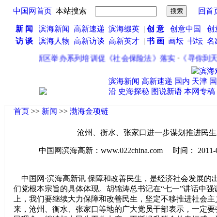
中国网首页
本站搜索
回首
新 闻
滨海新闻
高新速递
滨海缀英
|
创 意
创意中国
创
访 谈
滨海人物
高新访谈
高新英才
|
书 画
画坛
书坛
名
·
成都高新区举办系列培训促《社会保险法》落实
·
《寻你到天涯
滨海新闻
高新速递
国内
天津
国
沿
史海探秘
图说新语
本网专稿
首页
>>
新闻
>>
渤海金项链
沧州、衡水、张家口进一步谋划推进民生
中国网滨海高新：www.022china.com 时间： 2011-08-1
中国网·滨海高新讯 保障和改善民生，是经济社会发展的
们党根本宗旨的具体体现。胡锦涛总书记在“七一”讲话中强
上，我们要继续大力保障和改善民生，坚定不移推进社会主
来，沧州、衡水、张家口等地的广大党员干部表示，一定要