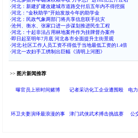
·
河北：新建扩建改建城市道路交付后五年内不得挖掘
·
河北：“金秋助学”开始发放今年的助学金
·
河北：民政气象两部门将共享信息联手抗灾
·
沧州、衡水、张家口进一步谋划推进民生工程
·
河北：十起非法占用林地案件作为挂牌督办案件
·
即日起至明年7月底 河北各市全面提升主街景观
·
河北:社区工作人员工资不得低于当地最低工资的1.4倍
·
河北一农妇手工绣制出巨幅《清明上河图》
>>
图片新闻推荐
曝官员上班时间赌博
记者采访化工企业遭围殴
电力
环卫夫妻演绎最浪漫的事
津门武侠武术搏击挑战赛
公