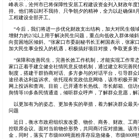
峰表示，沧州市已将保障性安居工程建设资金列入财政年度
持。他们将以时不我待、只争朝夕的精神，全力以赴确保8
工程建设全部开工。
“今后，我们将进一步优化财政支出结构，加大对民生领
增财力的2/3以上用于解决民生问题，重点向低收入群体倾斜
向贫困地区倾斜。”张家口市委副秘书长王树国表示，张家
加大民生事业投入的机遇，积极搞好项目对接，争取更多资
“保障和改善民生，完善长效工作机制，才能实现工作常态
家口正着手建立健全社情民意反馈机制，通过建立和完善民
制度，搭建干群协商对话、多方参与的对话平台，引导群众
途径表达利益诉求。依托现有党政信息网络，该市积极开展“
网上投诉和查询。目前，已开通市长热线、市长邮箱、信访
舆情等10多条民情通道，倾听群众呼声，了解群众意愿，解
以更加有为的姿态、更加务实的举措，着力解决群众最关
问题
近日，衡水市政府组织发改委、物价、商务、财政、工商等
控联席会议。面对当前物价形势，共同商讨应对措施。该市
金，同时，落实了市级800吨面粉库存应急储备、市级800