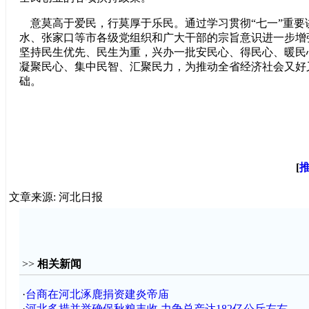
意莫高于爱民，行莫厚于乐民。通过学习贯彻“七一”重要
水、张家口等市各级党组织和广大干部的宗旨意识进一步增
坚持民生优先、民生为重，兴办一批安民心、得民心、暖民
凝聚民心、集中民智、汇聚民力，为推动全省经济社会又好
础。
[
文章来源: 河北日报
>>
相关新闻
·
台商在河北涿鹿捐资建炎帝庙
·
河北多措并举确保秋粮丰收 力争总产达182亿公斤左右