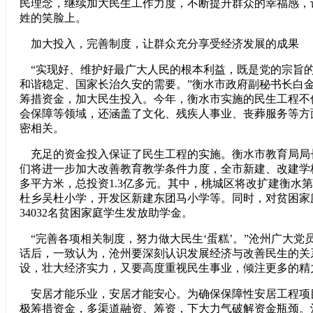
民理念，继续加大民生工作
力度，不断提升群众的幸福感，
姓的笑脸上。
加大投入，完善制度，让群众充分享受经济发展的成果
“实现好、维护好最广大人民的根本利益，既是党的宗旨
和谐稳定、国家长治久安的需要。”衡水市政府副秘书长白
筹措资金，加大民生投入。今年，衡水市实施的民生工程不
会保障等领域，还涵盖了文化、残疾人事业、丧葬服务等方
密相关。
充足的资金投入保证了民生工程的实施。衡水市教育局局
们将进一步加大改善教育教学条件力度，全市新建、改建学校
多平方米，总投资1.3亿多元。其中，桃城区将改扩建衡水
杜乡吴杜小学，开发区新建东团马小学等。同时，对贫困家
34032名贫困家庭学生发放助学金。
“完善各项相关制度，努力做大民生‘蛋糕’。”沧州广大党员
话后，一致认为，沧州要深刻认识发展经济与改善民生的关
设，壮大经济实力，又要高度重视民生事业，倾注更多的精
安居才能乐业，安居才能安心。为确保保障性安居工程项
极筹措资金，多渠道融资、筹资，下大力气破解资金瓶颈。