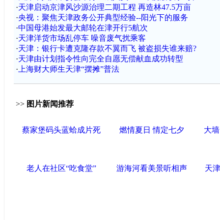
·
天津启动京津风沙源治理二期工程 再造林47.5万亩
·
央视：聚焦天津政务公开典型经验--阳光下的服务
·
中国母港始发最大邮轮在津开行5航次
·
天津洋货市场乱停车 噪音废气扰乘客
·
天津：银行卡遭克隆存款不翼而飞 被盗损失谁来赔?
·
天津由计划指令性向完全自愿无偿献血成功转型
·
上海财大师生天津“摆摊”普法
>>
图片新闻推荐
蔡家堡码头蓝蛤成片死
燃情夏日 情定七夕
大墙
老人在社区“吃食堂”
游海河看美景听相声
天