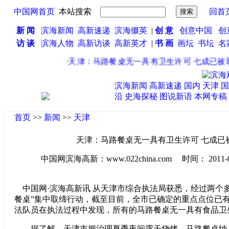
中国网首页
本站搜索
回首
新 闻
滨海新闻
高新速递
滨海缀英
|
创 意
创意中国
创
访 谈
滨海人物
高新访谈
高新英才
|
书 画
画坛
书坛
名
·
天津：马路餐桌无一具有卫生许可 七成已被取
滨海新闻
高新速递
国内
天津
国
沿
史海探秘
图说新语
本网专稿
首页
>>
新闻
>>
天津
天津：马路餐桌无一具有卫生许可 七成已
中国网滨海高新：www.022china.com 时间： 2011-08-0
中国网·滨海高新讯 从天津市综合执法局获悉，经过两个
餐桌”集中取缔行动，截至目前，全市已确定的重点点位已有
法队员在执法过程中发现，所有的马路餐桌无一具有食品卫
据了解，天津市把治理夏季夜间露天烧烤、马路餐桌纳入“