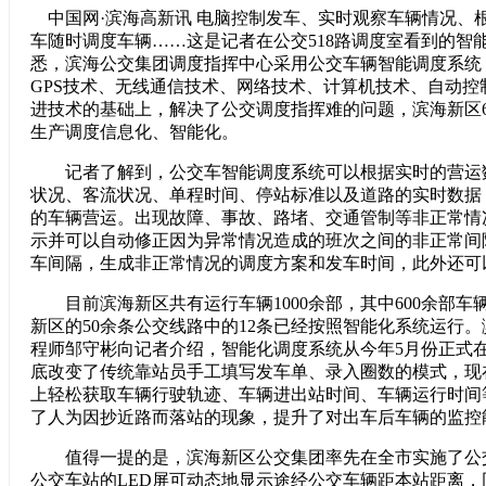
中国网·滨海高新讯 电脑控制发车、实时观察车辆情况、
车随时调度车辆……这是记者在公交518路调度室看到的智
悉，滨海公交集团调度指挥中心采用公交车辆智能调度系统
GPS技术、无线通信技术、网络技术、计算机技术、自动控
进技术的基础上，解决了公交调度指挥难的问题，滨海新区6
生产调度信息化、智能化。
记者了解到，公交车智能调度系统可以根据实时的营运
状况、客流状况、单程时间、停站标准以及道路的实时数据
的车辆营运。出现故障、事故、路堵、交通管制等非正常情
示并可以自动修正因为异常情况造成的班次之间的非正常间
车间隔，生成非正常情况的调度方案和发车时间，此外还可
目前滨海新区共有运行车辆1000余部，其中600余部车
新区的50余条公交线路中的12条已经按照智能化系统运行
程师邹守彬向记者介绍，智能化调度系统从今年5月份正式在
底改变了传统靠站员手工填写发车单、录入圈数的模式，现
上轻松获取车辆行驶轨迹、车辆进出站时间、车辆运行时间
了人为因抄近路而落站的现象，提升了对出车后车辆的监控
值得一提的是，滨海新区公交集团率先在全市实施了公
公交车站的LED屏可动态地显示途经公交车辆距本站距离