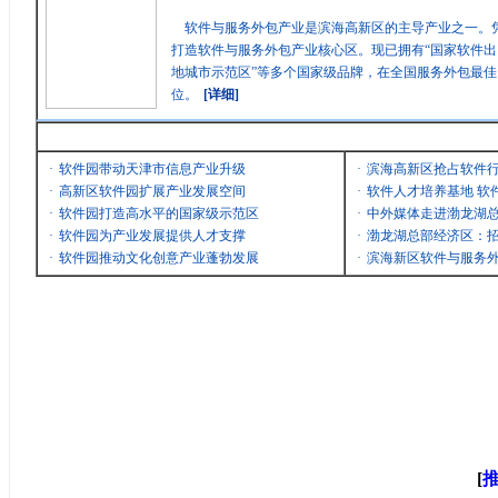
软件与服务外包产业是滨海高新区的主导产业之一。
打造软件与服务外包产业核心区。现已拥有“国家软件出
地城市示范区”等多个国家级品牌，在全国服务外包最
位。
[详细]
最新消息
·
软件园带动天津市信息产业升级
·
滨海高新区抢占软件
·
高新区软件园扩展产业发展空间
·
软件人才培养基地 软
·
软件园打造高水平的国家级示范区
·
中外媒体走进渤龙湖
·
软件园为产业发展提供人才支撑
·
渤龙湖总部经济区：招
·
软件园推动文化创意产业蓬勃发展
·
滨海新区软件与服务
[