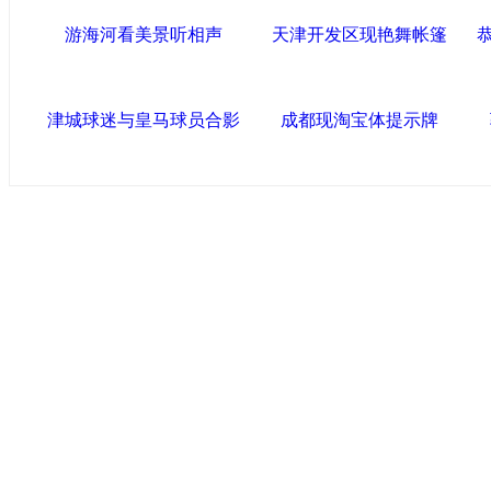
游海河看美景听相声
天津开发区现艳舞帐篷
津城球迷与皇马球员合影
成都现淘宝体提示牌
导航中国
中国政府网
|
中国网
|
人民网
|
新华网
|
央视网
|
国际
产党新闻
|
中国创新网
联盟高新
海泰控股集团
|
BPO基地
|
海泰投资担保
|
力神电
区
区
|
北辰科技园区
联盟滨海
滨海新区网
|
泰达在线
|
开发区贸促网
|
滨海参观
滨海100
友情链接
天津政务网
|
北方网
|
天津网
|
今晚网
|
新华网天津
术网
|
博宝艺术网
版权所有 中国网·滨海高新 电子邮件: binhai#022chin
津ICP备09001704号
网络传播视听节目许可证号:0105