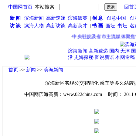
中国网首页
本站搜索
回首
新 闻
滨海新闻
高新速递
滨海缀英
|
创 意
创意中国
创
访 谈
滨海人物
高新访谈
高新英才
|
书 画
画坛
书坛
名
·
中央驻皖及省市主流媒体聚焦“合
滨海新闻
高新速递
国内
天津
国
沿
史海探秘
图说新语
本网专稿
首页
>>
新闻
>>
滨海新闻
滨海新区实现公交智能化 乘车等多久站牌
中国网滨海高新：www.022china.com 时间： 2011-08-0