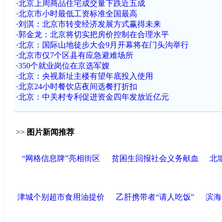
·
北京上周商品住宅成交量下跌近五成
·
北京市小时最低工资标准全国最高
·
刘淇：北京市转变经济发展方式赢得未来
·
郭金龙：北京将切实把房价控制在合理水平
·
北京：国际山地徒步大会9月开幕将在门头沟举行
·
北京市仅7个区县有应急避难场所
·
350个就业岗位在京选军嫂
·
北京：央视新址主楼有望年底投入使用
·
北京24小时餐饮店夜间选餐打折扣
·
北京：中关村专利促进资金四年发放近亿元
>>
图片新闻推荐
“网格信息牌”亮相街区
贫困生回报社会义务献血
北
津城个别超市食用油提价
乙肝携带者“请人吃饭”
滨海