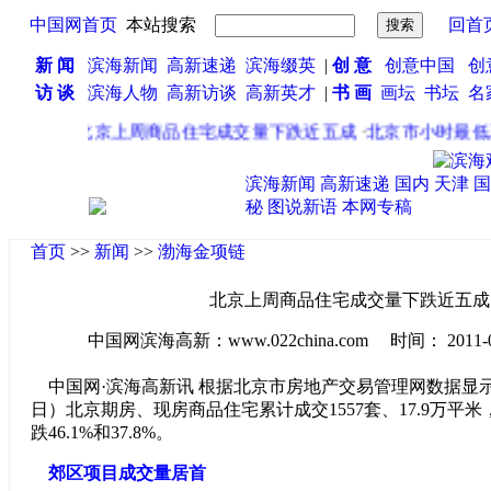
中国网首页
本站搜索
回首
新 闻
滨海新闻
高新速递
滨海缀英
|
创 意
创意中国
创
访 谈
滨海人物
高新访谈
高新英才
|
书 画
画坛
书坛
名
·
北京上周商品住宅成交量下跌近五成
·
北京市小时最低工
滨海新闻
高新速递
国内
天津
国
秘
图说新语
本网专稿
首页
>>
新闻
>>
渤海金项链
北京上周商品住宅成交量下跌近五成
中国网滨海高新：www.022china.com 时间： 2011-07-2
中国网·滨海高新讯 根据北京市房地产交易管理网数据显示，
日）北京期房、现房商品住宅累计成交1557套、17.9万平
跌46.1%和37.8%。
郊区项目成交量居首