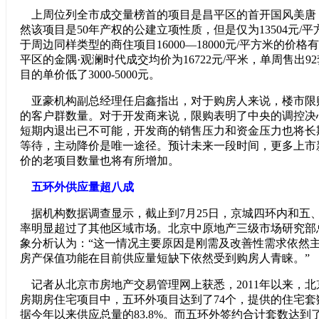
上周位列全市成交量榜首的项目是昌平区的首开国风美唐，
然该项目是50年产权的公建立项性质，但是仅为13504元/
于周边同样类型的商住项目16000—18000元/平方米的价
平区的金隅·观澜时代成交均价为16722元/平米，单周售出
目的单价低了3000-5000元。
亚豪机构副总经理任启鑫指出，对于购房人来说，楼市限
的客户群数量。对于开发商来说，限购表明了中央的调控决
短期内退出已不可能，开发商的销售压力和资金压力也将长
等待，主动降价是唯一途径。预计未来一段时间，更多上市
价的老项目数量也将有所增加。
五环外供应量超八成
据机构数据调查显示，截止到7月25日，京城四环内和五
率明显超过了其他区域市场。北京中原地产三级市场研究部
象分析认为：“这一情况主要原因是刚需及改善性需求依然
房产保值功能在目前供应量短缺下依然受到购房人青睐。”
记者从北京市房地产交易管理网上获悉，2011年以来，北
房期房住宅项目中，五环外项目达到了74个，提供的住宅套数
据今年以来供应总量的83.8%。而五环外签约合计套数达到了1