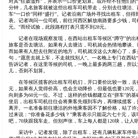
对其“狂轰滥炸”，并表示一口价更划算。或许经不住他们的
分钟，几名旅客就被这些出租车司机带走，分别去往塘沽、
车“一口价”同样“盛行”。记者沿南广场外寻找出租车，但
表。记者询问一位司机，前往河西区解放南路要多少钱，司机
元。”而经试验，此段路程打表只需不到28元。
记者在现场观察发现，在西站出租车等候区“蹲守”的出
旅客是否去塘沽。如果有人去塘沽，司机就会热情地攀谈、
而如果有人想去往附近的地方，司机就没这么大耐心了，多
句，“愿意去就上车，不走就找别人”。一名晚上专门在西站
告诉记者，在这里等候的司机，一晚上最多跑两三趟，所以
儿，否则不划算。
在等候区揽客的出租车司机们，开口要价比较一致，去往
元，如果有人觉得价高，也会主动降价，但最低也要120元
向则多为60元一位。不过，这样的价钱都建立在“拼车”的
坐后，出租车司机往往会将乘客先领到车内，再继续揽客，
离开。一名准备前往塘沽的外地乘客因不了解价格，站了许
过来说：“你准备花多少钱？”乘客表示只能花六七十元，该
吧，70块跟我车走。但别声张，车上每人都是120块，让人
采访中，记者发现，除了出租车，还有几辆私家车停靠