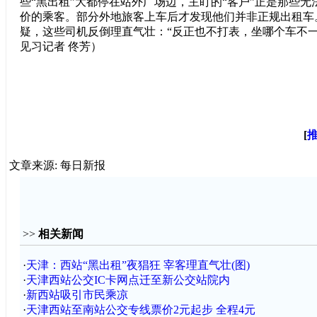
些“黑出租”大都停在站外广场边，主盯的“客户”正是那些
价的乘客。部分外地旅客上车后才发现他们并非正规出租车
疑，这些司机反倒理直气壮：“反正也不打表，坐哪个车不一
见习记者 佟芳）
[
文章来源: 每日新报
>>
相关新闻
·
天津：西站“黑出租”夜猖狂 宰客理直气壮(图)
·
天津西站公交IC卡网点迁至新公交站院内
·
新西站吸引市民乘凉
·
天津西站至南站公交专线票价2元起步 全程4元