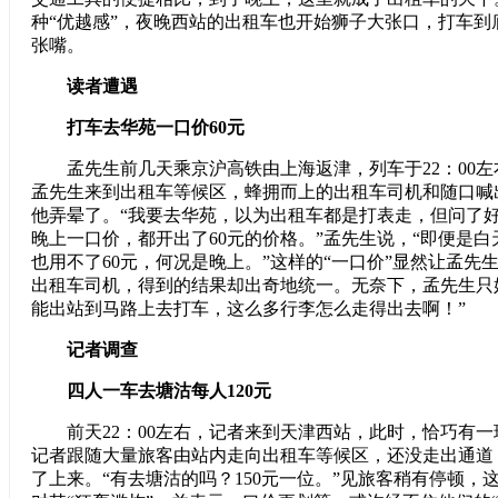
种“优越感”，夜晚西站的出租车也开始狮子大张口，打车到
张嘴。
读者遭遇
打车去华苑一口价60元
孟先生前几天乘京沪高铁由上海返津，列车于22：00左
孟先生来到出租车等候区，蜂拥而上的出租车司机和随口喊
他弄晕了。“我要去华苑，以为出租车都是打表走，但问了
晚上一口价，都开出了60元的价格。”孟先生说，“即便是
也用不了60元，何况是晚上。”这样的“一口价”显然让孟先
出租车司机，得到的结果却出奇地统一。无奈下，孟先生只好
能出站到马路上去打车，这么多行李怎么走得出去啊！”
记者调查
四人一车去塘沽每人120元
前天22：00左右，记者来到天津西站，此时，恰巧有一
记者跟随大量旅客由站内走向出租车等候区，还没走出通道
了上来。“有去塘沽的吗？150元一位。”见旅客稍有停顿，