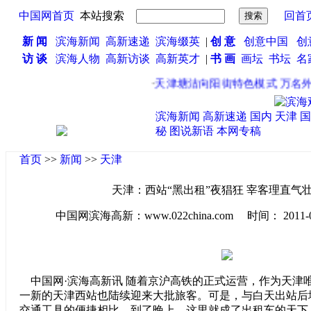
中国网首页
本站搜索
回首
新 闻
滨海新闻
高新速递
滨海缀英
|
创 意
创意中国
创
访 谈
滨海人物
高新访谈
高新英才
|
书 画
画坛
书坛
名
·
天津塘沽向阳街特色模式 万名外
滨海新闻
高新速递
国内
天津
国
秘
图说新语
本网专稿
首页
>>
新闻
>>
天津
天津：西站“黑出租”夜猖狂 宰客理直气壮
中国网滨海高新：www.022china.com 时间： 2011-07-1
中国网·滨海高新讯 随着京沪高铁的正式运营，作为天津
一新的天津西站也陆续迎来大批旅客。可是，与白天出站后
交通工具的便捷相比，到了晚上，这里就成了出租车的天下