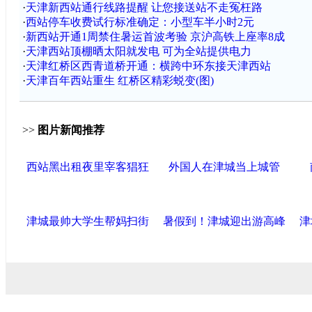
·
天津新西站通行线路提醒 让您接送站不走冤枉路
·
西站停车收费试行标准确定：小型车半小时2元
·
新西站开通1周禁住暑运首波考验 京沪高铁上座率8成
·
天津西站顶棚晒太阳就发电 可为全站提供电力
·
天津红桥区西青道桥开通：横跨中环东接天津西站
·
天津百年西站重生 红桥区精彩蜕变(图)
>>
图片新闻推荐
西站黑出租夜里宰客猖狂
外国人在津城当上城管
津城最帅大学生帮妈扫街
暑假到！津城迎出游高峰
津