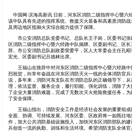
中国网·滨海高新讯 日前，河东区消防二级指挥中心暨六
该中队具有先进的指挥系统、救援灭火装备和高素质消防战
及周边地区抵御火灾综合能力提供了保障。
市公安消防总队党委书记、总队长王子岗，区委书记张
区消防二级指挥中心暨六经路中队揭牌。区委副书记、区长
辞。市公安消防总队副政委荣爱平，区人大常委会主任孔昭
宏光、区委副书记吕德林出席。
王福山在致辞中对河东区消防二级指挥中心暨六经路中
烈祝贺，向常年奋战在河东区消防灭火一线的全体消防官兵
说，多年来，消防河东支队在市消防总队的正确领导下，从
理，依法监督、服务企业，履行职能、强化训练，消除了大
了企业大量消防难题，完成了无数次灭火抢险救援任务，为
了安全保障。
王福山指出，消防安全工作是经济社会发展的重要组成
全面、协调、可持续发展。河东区委、区政府将一如既往地
作，加大公共消防基础设施投入，加快河东区消防部队的建
兵创造一流的执勤、训练和生活环境。希望消防支队全体官