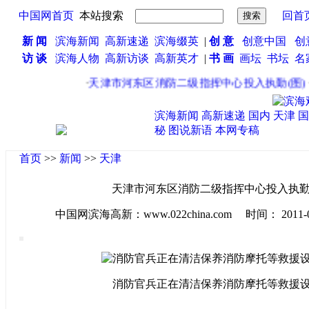
中国网首页
本站搜索
回首
新 闻
滨海新闻
高新速递
滨海缀英
|
创 意
创意中国
创
访 谈
滨海人物
高新访谈
高新英才
|
书 画
画坛
书坛
名
·
天津市河东区消防二级指挥中心投入执勤(图)
·
滨海新闻
高新速递
国内
天津
国
秘
图说新语
本网专稿
首页
>>
新闻
>>
天津
天津市河东区消防二级指挥中心投入执勤(
中国网滨海高新：www.022china.com 时间： 2011-07-1
消防官兵正在清洁保养消防摩托等救援