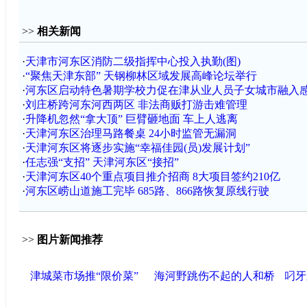
>>
相关新闻
·
天津市河东区消防二级指挥中心投入执勤(图)
·
“聚焦天津东部” 天钢柳林区域发展高峰论坛举行
·
河东区启动特色暑期学校力促在津从业人员子女城市融入
·
刘庄桥跨河东河西两区 非法商贩打游击难管理
·
升降机忽然“拿大顶” 巨臂砸地面 车上人逃离
·
天津河东区治理马路餐桌 24小时监管无漏洞
·
天津河东区将逐步实施“幸福佳园(员)发展计划”
·
任志强“支招” 天津河东区“接招”
·
天津河东区40个重点项目推介招商 8大项目签约210亿
·
河东区崂山道施工完毕 685路、866路恢复原线行驶
>>
图片新闻推荐
津城菜市场推“限价菜”
海河野跳伤不起的人和桥
叼牙