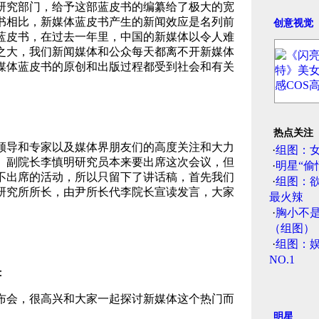
研究部门，给予这部蓝皮书的编纂给了极大的宽
书相比，新媒体蓝皮书产生的新闻效应是名列前
创意视觉
蓝皮书，在过去一年里，中国的新媒体以令人难
之大，我们新闻媒体和公众每天都离不开新媒体
媒体蓝皮书的原创和出版过程都受到社会和有关
热点关注
领导和专家以及媒体界朋友们的高度关注和大力
·
组图：
、副院长李慎明研究员本来要出席这次会议，但
·
明星“偷
不出席的活动，所以只留下了讲话稿，首先我们
·
组图：
研究所所长，由尹所长代李院长宣读发言，大家
最火辣
·
胸小不
（组图）
·
组图：娱
NO.1
：
布会，很高兴和大家一起探讨新媒体这个热门而
明星