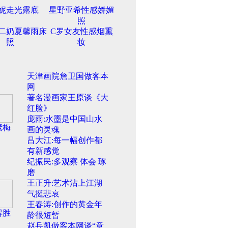
妮走光露底
星野亚希性感娇媚
照
二奶夏馨雨床
C罗女友性感烟熏
照
妆
天津画院詹卫国做客本
网
著名漫画家王原谈《大
红脸》
庞雨:水墨是中国山水
素梅
画的灵魂
吕大江:每一幅创作都
有新感觉
纪振民:多观察 体会 琢
磨
王正升:艺术沾上江湖
气挺悲哀
王春涛:创作的黄金年
得胜
龄很短暂
赵兵凯做客本网谈“意