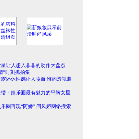
女星让人想入非非的动作大盘点
情”时刻抓拍集
欲露还休性感让人喷血 谁的透视装
是错：娱乐圈最有魅力的平胸女星
乐圈再现“阿娇” 闫凤娇网络搜索