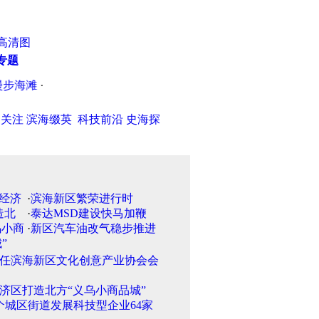
高清图
专题
滩
·
《天津市建设工程质量管理条例》9月1日起施行
·
何立峰会见
日关注
滨海缀英
科技前沿
史海探
·
滨海新区繁荣进行时
·
泰达MSD建设快马加鞭
·
新区汽车油改气稳步推进
任滨海新区文化创意产业协会会
济区打造北方“义乌小商品城”
个城区街道发展科技型企业64家