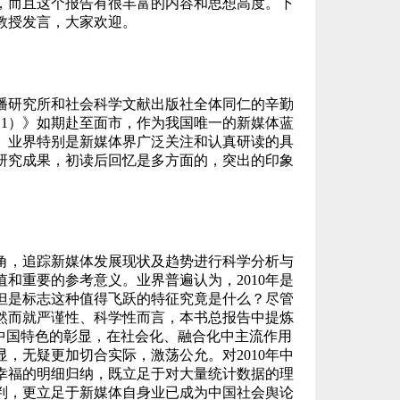
，而且这个报告有很丰富的内容和思想高度。下
教授发言，大家欢迎。
播研究所和社会科学文献出版社全体同仁的辛勤
11）》如期赴至面市，作为我国唯一的新媒体蓝
、业界特别是新媒体界广泛关注和认真研读的具
研究成果，初读后回忆是多方面的，突出的印象
角，追踪新媒体发展现状及趋势进行科学分析与
和重要的参考意义。业界普遍认为，2010年是
但是标志这种值得飞跃的特征究竟是什么？尽管
然而就严谨性、科学性而言，本书总报告中提炼
和中国特色的彰显，在社会化、融合化中主流作用
，无疑更加切合实际，激荡公允。对2010年中
幸福的明细归纳，既立足于对大量统计数据的理
判，更立足于新媒体自身业已成为中国社会舆论