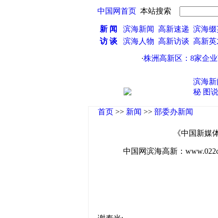
中国网首页
本站搜索
新 闻
滨海新闻
高新速递
滨海缀
访 谈
滨海人物
高新访谈
高新
·
株洲高新区：8家企业获创新
滨海新
秘
图
首页
>>
新闻
>>
部委办新闻
《中国新媒体
中国网滨海高新：www.022china