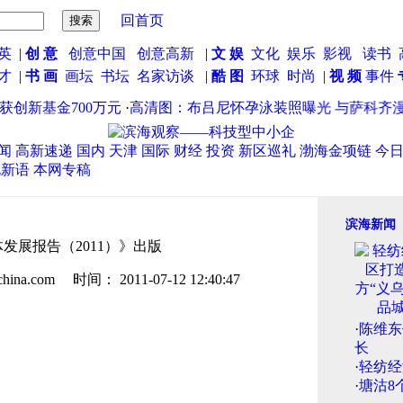
回首页
英
|
创 意
创意中国
创意高新
|
文 娱
文化
娱乐
影视
读书
英才
|
书 画
画坛
书坛
名家访谈
|
酷 图
环球
时尚
|
视 频
事件
基金700万元
·
高清图：布吕尼怀孕泳装照曝光 与萨科齐漫步海
闻
高新速递
国内
天津
国际
财经
投资
新区巡礼
渤海金项链
今
说新语
本网专稿
滨海新闻
发展报告（2011）》出版
.com 时间： 2011-07-12 12:40:47
·
陈维东
长
·
轻纺经
·
塘沽8