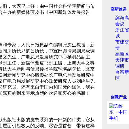
友们，大家早上好！由中国社会科学院新闻与传
高新速递
合主办的新媒体蓝皮书《中国新媒体发展报告
滨海高
会议
浙江省
城
市建交
导和专家，人民日报原副总编辑张虎生教授，新
研
新闻所所长尹韵公所长，中宣部舆情局副局级调
高新区
建文先生，广电总局发展研究中心杨明品副主
天津市
禄副主任，新媒体蓝皮书副主编，上海大学文科
调研
科技大学新闻与信息传播学院钟瑛副院长，北京
台湾新
联网新闻研究中心殷秦处长广电总局发展研究中
区
家广电总局发展研究中心政策研究人员刘继生先
民研究员。还有来自于国内和国际的媒体，我在
和嘉宾的到来表示热烈的欢迎和衷心的感谢！
创意产业
献出版社出版的皮书系列的一部新的种类，它从
众层面引起极大的反响。尽管是首创，带有这样