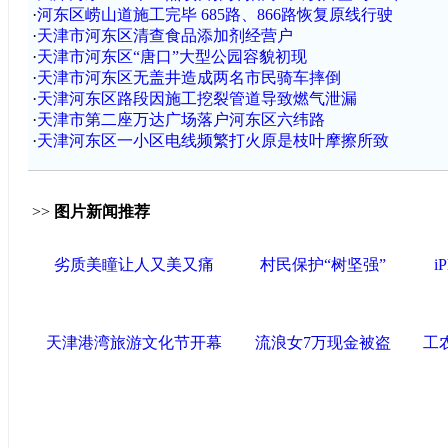
·
河东区崂山道施工完毕 685路、866路恢复原线行驶
·
天津市河东区清查食品添加剂经营户
·
天津市河东区“唐口”大型公园容貌初现
·
天津市河东区无盖井造成两名市民骑车摔倒
·
天津河东区路段因施工挖裂管道导致燃气泄漏
·
天津市第二座万达广场落户河东区六纬路
·
天津河东区一小区电线频繁打火原是枝叶摩擦所致
>>
图片新闻推荐
劣质美瞳让人又美又痛
村民保护“树坚强”
i
天津港湾旅游文化节开幕
流浪女7万现金被盗
工