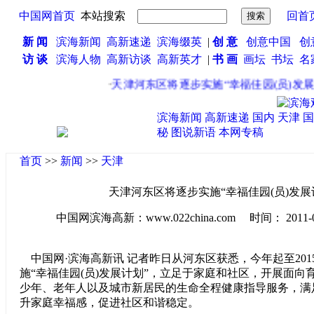
中国网首页
本站搜索
回首
新 闻
滨海新闻
高新速递
滨海缀英
|
创 意
创意中国
创
访 谈
滨海人物
高新访谈
高新英才
|
书 画
画坛
书坛
名
·
天津河东区将逐步实施“幸福佳园(员)发展计
滨海新闻
高新速递
国内
天津
国
秘
图说新语
本网专稿
首页
>>
新闻
>>
天津
天津河东区将逐步实施“幸福佳园(员)发展
中国网滨海高新：www.022china.com 时间： 2011-06-0
中国网·滨海高新讯 记者昨日从河东区获悉，今年起至201
施“幸福佳园(员)发展计划”，立足于家庭和社区，开展面向
少年、老年人以及城市新居民的生命全程健康指导服务，满
升家庭幸福感，促进社区和谐稳定。