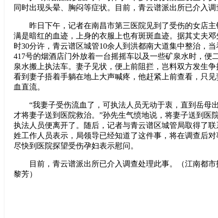
同时出现头晕、胸闷等症状。目前，青云谱派出所已介入调
昨日下午，记者在南昌市第三医院见到了受伤的女店主
满是暗红的血迹，上身的衣服上也有斑斑血迹。据其丈夫邓
时30分许，青云谱区城管10余人到洪都南大道集中整治，
417号的烟酒店门外放着一台摇摇车以及一些矿泉水时，便
泉水搬上执法车。妻子见状，便上前阻拦，岂料双方发生争
看到妻子捂着手躺在地上大声喊疼，他赶紧上前查看，只见
血直流。
“我妻子受伤流血了，可执法人员无动于衷，直到岳母出
才将妻子送到医院救治。”孙先生气愤地说，将妻子送到医
执法人员便离开了。随后，记者与青云谱区城管局取得了联
姓工作人员表示，局领导已经知道了这件事，将在调查后对
尽快到医院探望受伤孕妇表示慰问。
目前，青云谱派出所已介入调查处理此事。（江南都市报 
黎芳）