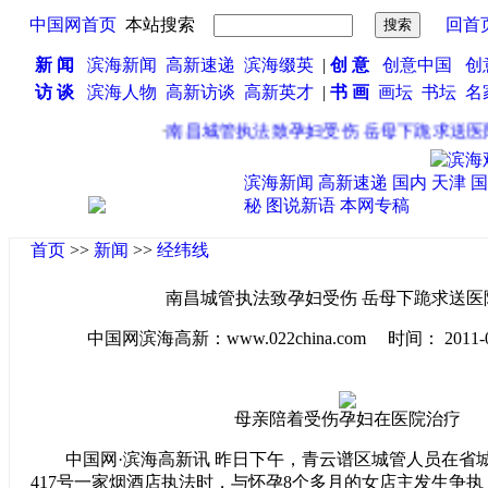
中国网首页
本站搜索
回首
新 闻
滨海新闻
高新速递
滨海缀英
|
创 意
创意中国
创
访 谈
滨海人物
高新访谈
高新英才
|
书 画
画坛
书坛
名
·
南昌城管执法致孕妇受伤 岳母下跪求送医院(
滨海新闻
高新速递
国内
天津
国
秘
图说新语
本网专稿
首页
>>
新闻
>>
经纬线
南昌城管执法致孕妇受伤 岳母下跪求送医院
中国网滨海高新：www.022china.com 时间： 2011-06-1
母亲陪着受伤孕妇在医院治疗
中国网·滨海高新讯 昨日下午，青云谱区城管人员在省
417号一家烟酒店执法时，与怀孕8个多月的女店主发生争