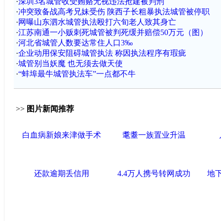
·
深圳3名城管收受贿赂无视违法抢建被判刑
·
冲突致备战高考兄妹受伤 陕西子长粗暴执法城管被停职
·
网曝山东泗水城管执法殴打六旬老人致其身亡
·
江苏南通一小贩刺死城管被判死缓并赔偿50万元（图）
·
河北省城管人数要达常住人口3‰
·
企业动用保安阻碍城管执法 称因执法程序有瑕疵
·
城管别当妖魔 也无须去做天使
·
“蚌埠最牛城管执法车”一点都不牛
>>
图片新闻推荐
白血病新娘来津做手术
耄耋一族置业升温
还款逾期丢信用
4.4万人携号转网成功
地