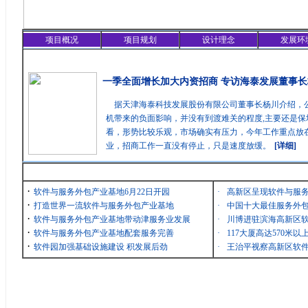
项目概况
项目规划
设计理念
发展环
精彩聚焦
一季全面增长加大内资招商 专访海泰发展董事长
据天津海泰科技发展股份有限公司董事长杨川介绍，
机带来的负面影响，并没有到渡难关的程度,主要还是保
看，形势比较乐观，市场确实有压力，今年工作重点放在
业，招商工作一直没有停止，只是速度放缓。
[详细]
最新消息
·
软件与服务外包产业基地6月22日开园
·
高新区呈现软件与服
·
打造世界一流软件与服务外包产业基地
·
中国十大最佳服务外包
·
软件与服务外包产业基地带动津服务业发展
·
川博进驻滨海高新区
·
软件与服务外包产业基地配套服务完善
·
117大厦高达570米
·
软件园加强基础设施建设 积发展后劲
·
王治平视察高新区软