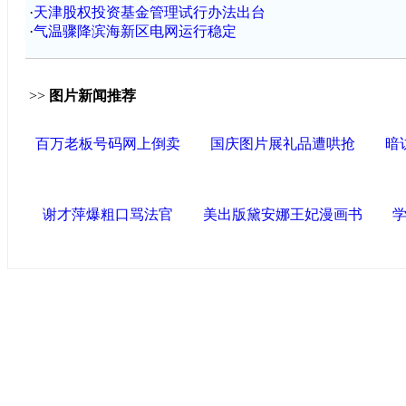
·
天津股权投资基金管理试行办法出台
·
气温骤降滨海新区电网运行稳定
>>
图片新闻推荐
百万老板号码网上倒卖
国庆图片展礼品遭哄抢
暗
谢才萍爆粗口骂法官
美出版黛安娜王妃漫画书
中国政府网
|
中国网
|
人民网
|
新华网
|
央视网
|
国际在线
|
中
中国共产党新闻
|
中国人权
|
学习时报
|
中国法院网
|
北青网
|
联盟滨海
天津滨海新区官方网站
|
泰达在线
|
滨海新闻网 |
天津开发区