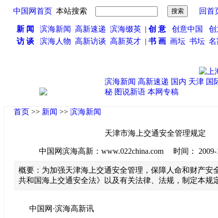
中国网首页
本站搜索
回首
新 闻
滨海新闻
高新速递
滨海缀英
|
创 意
创意中国
创
访 谈
滨海人物
高新访谈
高新英才
|
书 画
画坛
书坛
名
滨海新闻
高新速递
国内
天津
国
秘
图说新语
本网专稿
首页
>>
新闻
>>
滨海新闻
天津市海上交通安全管理规定
中国网滨海高新：www.022china.com 时间： 2009-11-0
概要：为加强天津海上交通安全管理，保障人命和财产安
共和国海上交通安全法》以及有关法律、法规，制定本规
中国网·滨海高新讯