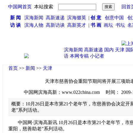
中国网首页
本站搜索
回首
新 闻
滨海新闻
高新速递
滨海缀英
|
创 意
创意中国
创
访 谈
滨海人物
高新访谈
高新英才
|
书 画
画坛
书坛
名
滨海新闻
高新速递
国内
天津
国
语
本网专稿
小记者
首页
>>
新闻
>>
天津
天津市慈善协会重阳节期间将开展三项助
中国网滨海高新：www.022china.com 时间： 2009-10-2
概要：10月26日是本市第21个老年节，市慈善协会决定开
老”系列活动。
中国网·滨海高新讯 10月26日是本市第21个老年节，市
重阳，慈善助老”系列活动。