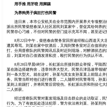
用手推 用牙咬 用脚踢
为养狗男子疯狂打伤民警
连日来，本市公安机关在全市范围内开展养犬专项整治
派出所民警柴慈春深入社区居民刘某家中，督促其给饲养的
民警存心刁难，不但对民警的登门提示充耳不闻，甚至还记
8月22日中午，柴慈春由警务室回所途经鞍山西道天大
遭其辱骂。刘某在家中饮酒后，又闯到警务室对正在值班的
打。分局督察队的民警闻讯后及时赶到现场，对醉酒状态的
后，刘某对自己借酒发泄私愤，殴打民警的行为供认不讳。
8月28日早晨6时许，长虹派出所接到群众举报，平陆西
某在路边搭建狗舍，违章饲养大型犬。民警吕津迅速带领辅
到一条大型犬。就在这时，孙某与其女友孙某某上前阻止并
务。民警当即对他们进行教育，二人随即对民警辱骂，孙某
某则上前踢打，并将民警后背咬伤。长虹派出所和刑侦七大
二人抓获。
经过督察队民警对案发现场及目击群众的走访取证，民
行为。为了有效惩处违法犯罪，警方依法将刘某、孙某刑拘