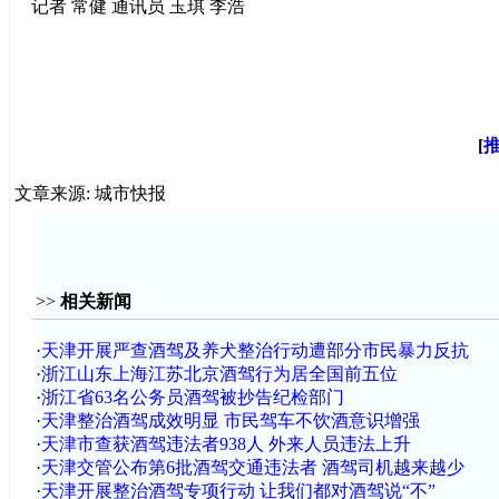
记者 常健 通讯员 玉琪 李浩
[
文章来源: 城市快报
>>
相关新闻
·
天津开展严查酒驾及养犬整治行动遭部分市民暴力反抗
·
浙江山东上海江苏北京酒驾行为居全国前五位
·
浙江省63名公务员酒驾被抄告纪检部门
·
天津整治酒驾成效明显 市民驾车不饮酒意识增强
·
天津市查获酒驾违法者938人 外来人员违法上升
·
天津交管公布第6批酒驾交通违法者 酒驾司机越来越少
·
天津开展整治酒驾专项行动 让我们都对酒驾说“不”