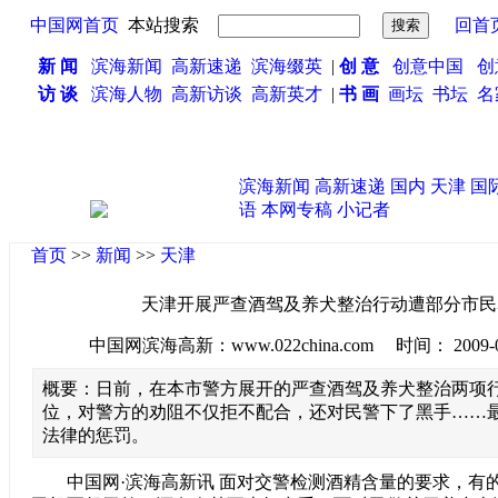
中国网首页
本站搜索
回首
新 闻
滨海新闻
高新速递
滨海缀英
|
创 意
创意中国
创
访 谈
滨海人物
高新访谈
高新英才
|
书 画
画坛
书坛
名
滨海新闻
高新速递
国内
天津
国
语
本网专稿
小记者
首页
>>
新闻
>>
天津
天津开展严查酒驾及养犬整治行动遭部分市民
中国网滨海高新：www.022china.com 时间： 2009-09-0
概要：日前，在本市警方展开的严查酒驾及养犬整治两项
位，对警方的劝阻不仅拒不配合，还对民警下了黑手……
法律的惩罚。
中国网·滨海高新讯 面对交警检测酒精含量的要求，有