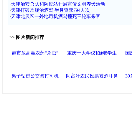
·
天津治安总队和防疫站开展宣传文明养犬活动
·
天津打破常规治酒驾 半月查获794人次
·
天津北辰区一外地司机酒驾撞死三轮车乘客
>>
图片新闻推荐
超市放高毒农药“杀虫”
重庆一大学仅招到8学生
国
男子钻进公交暴打司机
阿富汗农民投票被割耳鼻
3
中国政府网
|
中国网
|
人民网
|
新华网
|
央视网
|
国际在线
|
中
中国共产党新闻
|
中国人权
|
学习时报
|
中国法院网
|
北青网
|
联盟滨海