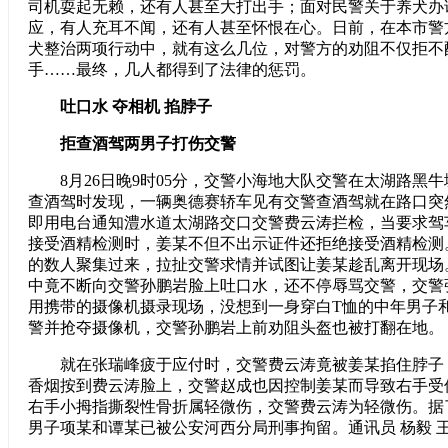
司机耍起无赖，还有人甚至大打出手；面对民警关于养犬办
应，有人充耳不闻，还有人甚至怀恨在心。日前，在本市警
犬整治两项行动中，就有这么几位，对警方的劝阻不仅拒不
手……最终，几人都得到了法律的惩罚。
吐口水 夺相机 掐脖子
拒查酒驾两男子打伤交警
8月26日晚9时05分，交警小海地大队交警在太湖路黑
查酒驾时发现，一辆奥德赛轿车见有交警查酒驾就在路口突
即用电台通知澧水道太湖路交口交警费云涛拦检，当要求驾
接受酒精检测时，姜某不但不出示证件还拒绝接受酒精检测
的数人聚集过来，拉扯交警求情并试图让姜某趁乱离开现场
中竟不断向交警孙鹏岩脸上吐口水，还不停辱骂交警，交警
用携带的摄像机摄录现场，没想到一身穿白T恤的中年男子
警并抢夺摄像机，交警孙鹏岩上前劝阻头盔也被打翻在地。
就在张瑞峰疲于应付时，交警费云涛竟被姜某掐住脖子
香烟按到费云涛脸上，交警赵成也因控制姜某而导致右手受
右手小拇指撕裂性骨折属轻微伤，交警费云涛为轻微伤。据
男子项某和谭某已被公安河西分局刑事拘留。通讯员 杨毅 王栋