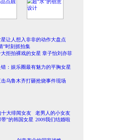
女星让人想入非非的动作大盘点
情”时刻抓拍集
十大拒拍裸戏的女星 章子怡刘亦菲
是错：娱乐圈最有魅力的平胸女星
直击乌鲁木齐打砸抢烧事件现场
的十大绯闻女友
老男人的小女友
解带”的韩国女星
2009我们结婚啦