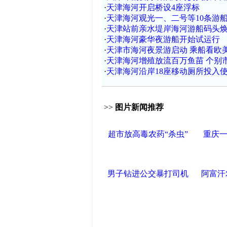
·
天津海河开启桥设4座浮标
·
天津海河观光一、二号等10条游
·
天津站前亲水堤岸海河游船码头
·
天津海河豪华夜游船开始试运行
·
天津市海河夜景游启动 乘船看欧
·
天津海河增殖放流百万鱼苗 个别
·
天津海河沿岸18座移动厕所投入使
>>
图片新闻推荐
超市放高毒农药“杀虫”
重庆一
男子钻进公交暴打司机
阿富汗