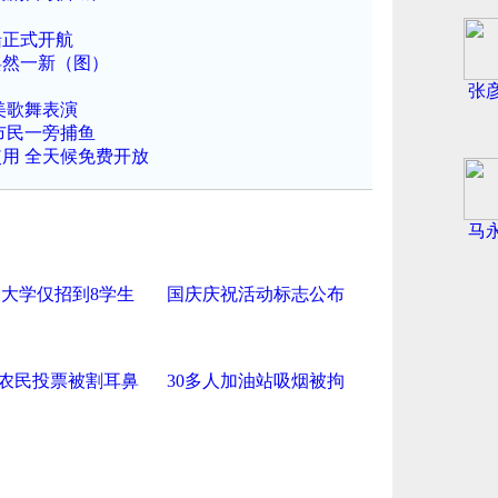
船正式开航
焕然一新（图）
张
美歌舞表演
市民一旁捕鱼
用 全天候免费开放
马
大学仅招到8学生
国庆庆祝活动标志公布
农民投票被割耳鼻
30多人加油站吸烟被拘