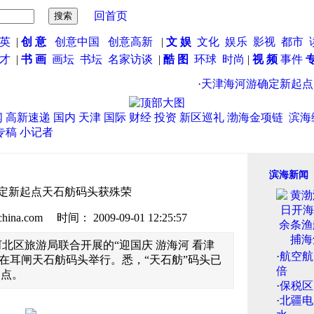
回首页
英
|
创 意
创意中国
创意高新
|
文 娱
文化
娱乐
影视
都市
英才
|
书 画
画坛
书坛
名家访谈
|
酷 图
环球
时尚
|
视 频
事件
·
天津海河游确定新起点
闻
高新速递
国内
天津
国际
财经
投资
新区巡礼
渤海金项链
滨海
专稿
小记者
滨海新闻
定新起点天石舫码头获殊荣
.com 时间： 2009-09-01 12:25:57
北区旅游局联合开展的“迎国庆 游海河 看津
·
航空航
午在耳闸天石舫码头举行。悉，“天石舫”码头已
倍
起点。
·
保税区
·
北疆电