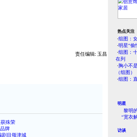
热点关注
·
组图：
·
明星“偷
·
组图：
责任编辑: 玉昌
在列
·
胸小不
（组图）
·
组图：
明星
黎明
“宽衣
头获殊荣
游品牌
访谈
编剧目颂津城