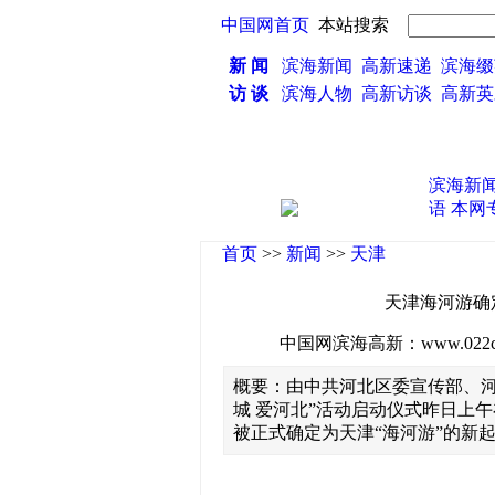
中国网首页
本站搜索
新 闻
滨海新闻
高新速递
滨海缀
访 谈
滨海人物
高新访谈
高新
滨海新
语
本网
首页
>>
新闻
>>
天津
天津海河游确
中国网滨海高新：www.022china
概要：由中共河北区委宣传部、河
城 爱河北”活动启动仪式昨日上
被正式确定为天津“海河游”的新