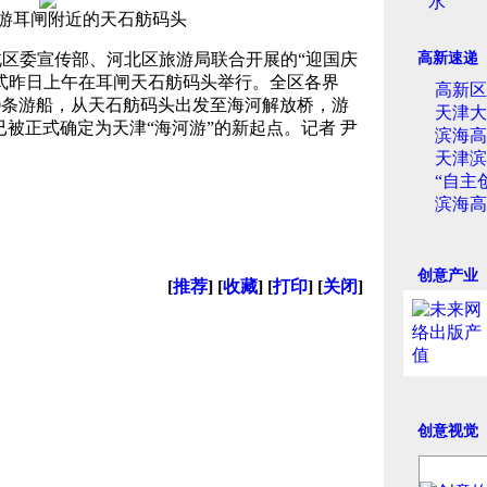
水
游耳闸附近的天石舫码头
区委宣传部、河北区旅游局联合开展的“迎国庆
高新速递
仪式昨日上午在耳闸天石舫码头举行。全区各界
高新区
10条游船，从天石舫码头出发至海河解放桥，游
天津大
已被正式确定为天津“海河游”的新起点。记者 尹
滨海高
天津滨
“自主
滨海高
创意产业
[
推荐
] [
收藏
] [
打印
] [
关闭
]
创意视觉