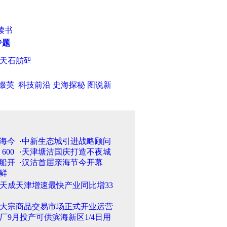
读书
专题
天石舫码头获殊荣
·
我国电信诈骗犯罪活动呈现四个新特点
·
研究
缀英
科技前沿
史海探秘
图说新
·
中新生态城引进战略顾问
·
天津塘沽国庆打造不夜城
·
汉沽首届亲海节今开幕
天成天津增速最快产业同比增33
大宗商品交易市场正式开业运营
厂9月投产可供滨海新区1/4日用